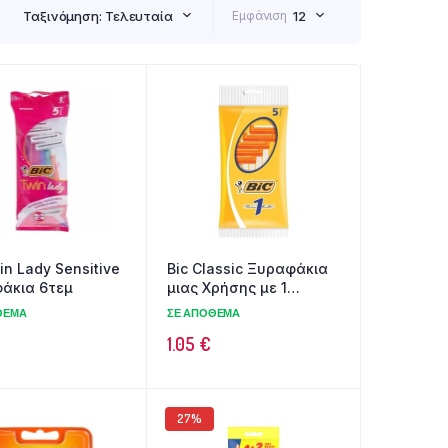
Ταξινόμηση: Τελευταία
Εμφάνιση
12
in Lady Sensitive
Bic Classic Ξυραφάκια
άκια 6τεμ
μιας Χρήσης με 1
Λεπίδα 5τεμ
ΘΕΜΑ
ΣΕ ΑΠΌΘΕΜΑ
1.05
€
27%