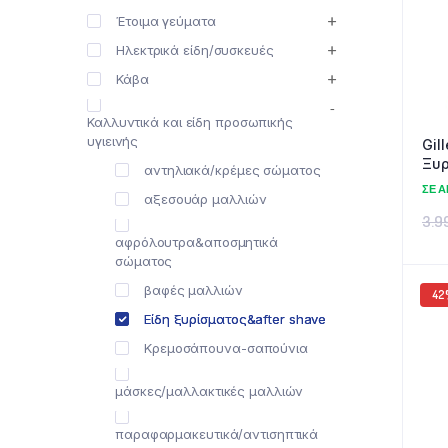
Έτοιμα γεύματα
Ηλεκτρικά είδη/συσκευές
Κάβα
Καλλυντικά και είδη προσωπικής
υγιεινής
Gill
Ξυ
αντηλιακά/κρέμες σώματος
Κιν
ΣΕ 
αξεσουάρ μαλλιών
5τε
3.9
αφρόλουτρα&αποσμητικά
σώματος
βαφές μαλλιών
42
Είδη ξυρίσματος&after shave
Κρεμοσάπουνα-σαπούνια
μάσκες/μαλλακτικές μαλλιών
παραφαρμακευτικά/αντισηπτικά