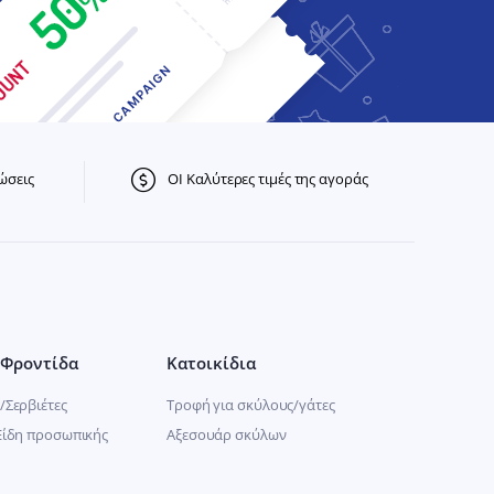
ώσεις
ΟΙ Καλύτερες τιμές της αγοράς
Φροντίδα
Κατοικίδια
/Σερβιέτες
Τροφή για σκύλους/γάτες
Είδη προσωπικής
Αξεσουάρ σκύλων