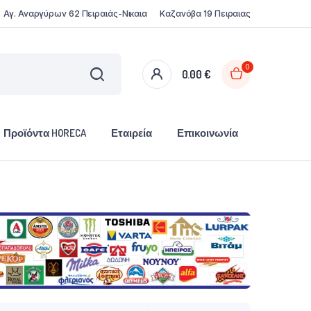
Αγ. Αναργύρων 62 Πειραιάς-Νικαια
Καζανόβα 19 Πειραιας
0
0.00
€
Προϊόντα HORECA
Εταιρεία
Επικοινωνία