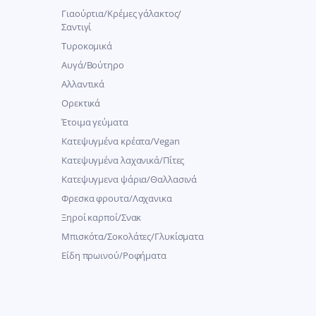
Γιαούρτια/Κρέμες γάλακτος/
Σαντιγί
Τυροκομικά
Αυγά/Βούτηρο
Αλλαντικά
Ορεκτικά
Έτοιμα γεύματα
Κατεψυγμένα κρέατα/Vegan
Kατεψυγμένα λαχανικά/Πίτες
Κατεψυγμενα ψάρια/Θαλλασινά
Φρεσκα φρουτα/Λαχανικα
Ξηροί καρποί/Σνακ
Μπισκότα/Σοκολάτες/Γλυκίσματα
Είδη πρωινού/Ροφήματα