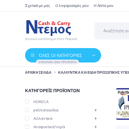
Σχετικά με μας
Ο λογαριασμός μου
Η Λίστα μου
Φυσικό κατάστημα στον Πειραιά
ΌΛΕΣ ΟΙ ΚΑΤΗΓΟΡΊΕΣ
ΣΥΝΟΛΙΚΆ 2660 ΠΡΟΪΌΝΤΑ
ΑΡΧΙΚΉ ΣΕΛΊΔΑ
ΚΑΛΛΥΝΤΙΚΆ ΚΑΙ ΕΊΔΗ ΠΡΟΣΩΠΙΚΉΣ ΥΓΙΕ
ΚΑΤΗΓΟΡΈΙΣ ΠΡΟΪΌΝΤΩΝ
HORECA
pet/κατοικίδια
Αλλαντικά
Αναψυκτικά/νερά