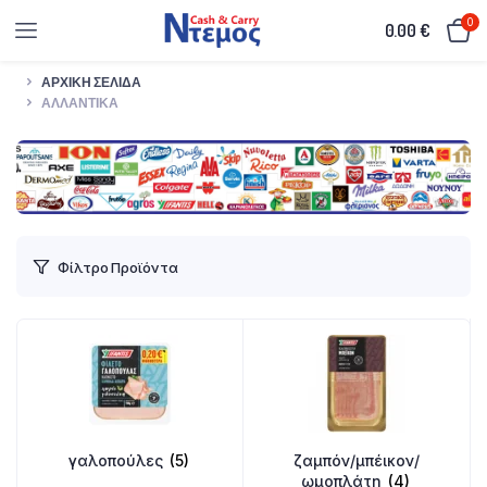
0
0.00
€
ΑΡΧΙΚΉ ΣΕΛΊΔΑ
ΑΛΛΑΝΤΙΚΆ
Φίλτρο Προϊόντα
γαλοπούλες
(5)
ζαμπόν/μπέικον/
ωμοπλάτη
(4)