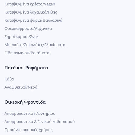
Κατεψυγμένα κρέατα/Vegan
Kατεψυγμένα λαχανικά/Πίτες
Κατεψυγμενα ψάρια/Θαλλασινά
Φρεσκα φρουτα/Λαχανικα
Ξηροί καρποί/Σνακ
Μπισκότα/Σοκολάτες/Γλυκίσματα
Είδη πρωινού/Ροφήματα
Ποτά και Ροφήματα
Κάβα
Αναψυκτικά/Νερά
Οικιακή Φροντίδα
Απορρυπαντικά πλυντηρίου
Απορρυπαντικά & Γενικού καθαρισμού
Προιόντα οικιακής χρήσης