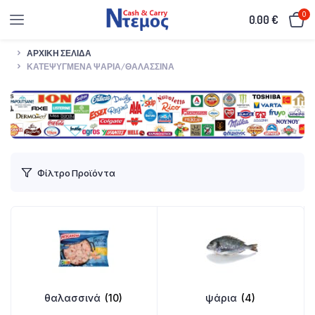
0
0.00
€
ΑΡΧΙΚΉ ΣΕΛΊΔΑ
ΚΑΤΕΨΥΓΜΈΝΑ ΨΆΡΙΑ/ΘΑΛΑΣΣΙΝΆ
Φίλτρο Προϊόντα
θαλασσινά
(10)
ψάρια
(4)