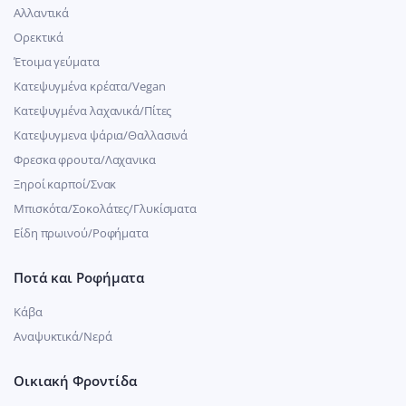
Αλλαντικά
Ορεκτικά
Έτοιμα γεύματα
Κατεψυγμένα κρέατα/Vegan
Kατεψυγμένα λαχανικά/Πίτες
Κατεψυγμενα ψάρια/Θαλλασινά
Φρεσκα φρουτα/Λαχανικα
Ξηροί καρποί/Σνακ
Μπισκότα/Σοκολάτες/Γλυκίσματα
Είδη πρωινού/Ροφήματα
Ποτά και Ροφήματα
Κάβα
Αναψυκτικά/Νερά
Οικιακή Φροντίδα