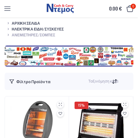
0
0.00
€
ΑΡΧΙΚΉ ΣΕΛΊΔΑ
ΗΛΕΚΤΡΙΚΆ ΕΊΔΗ/ΣΥΣΚΕΥΈΣ
ΑΝΕΜΙΣΤΉΡΕΣ/ΣΌΜΠΕΣ
Ταξινόμηση κατά
Φίλτρο Προϊόντα
15%