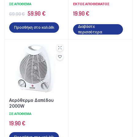
ΣΕ ΑΠΌΘΕΜΑ
ΕΚΤΌΣ ΑΠΟΘΈΜΑΤΟΣ
Original
Η
59.90
€
19.90
€
69.90
€
price
τρέχουσα
Διαβάστε
Προσθήκη στο καλάθι
was:
τιμή
περισσότερα
69.90 €.
είναι:
59.90 €.
Αερόθερμο Δαπέδου
2000W
ΣΕ ΑΠΌΘΕΜΑ
19.90
€