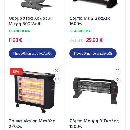
Θερμάστρα Χαλαζία
Σόμπα Με 2 Σκάλες
Μικρή 800 Watt
1600w
ΣΕ ΑΠΌΘΕΜΑ
ΣΕ ΑΠΌΘΕΜΑ
Original
Η
11.90
€
29.90
€
34.99
€
price
τρέχουσα
Προσθήκη στο καλάθι
Προσθήκη στο καλάθι
was:
τιμή
34.99 €.
είναι:
29.90 €.
15%
Σόμπα Μαύρη Μεγάλη
Σόμπα Μαύρη 3 Σκάλες
2700w
1200w