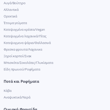
Αυγά/Βούτηρο
Αλλαντικά
Ορεκτικά
Έτοιμα γεύματα
Κατεψυγμένα κρέατα/Vegan
Kατεψυγμένα λαχανικά/Πίτες
Κατεψυγμενα ψάρια/Θαλλασινά
Φρεσκα φρουτα/Λαχανικα
Ξηροί καρποί/Σνακ
Μπισκότα/Σοκολάτες/Γλυκίσματα
Είδη πρωινού/Ροφήματα
Ποτά και Ροφήματα
Κάβα
Αναψυκτικά/Νερά
Οικιακή Φροντίδα