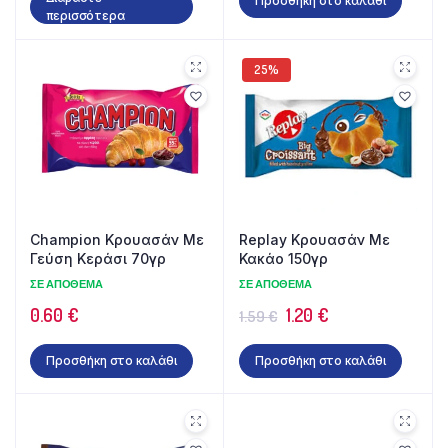
Προσθήκη στο καλάθι
περισσότερα
25%
Champion Κρουασάν Με
Replay Κρουασάν Με
Γεύση Κεράσι 70γρ
Κακάο 150γρ
ΣΕ ΑΠΌΘΕΜΑ
ΣΕ ΑΠΌΘΕΜΑ
Original
Η
0.60
€
1.20
€
1.59
€
price
τρέχουσα
Προσθήκη στο καλάθι
Προσθήκη στο καλάθι
was:
τιμή
1.59 €.
είναι:
1.20 €.