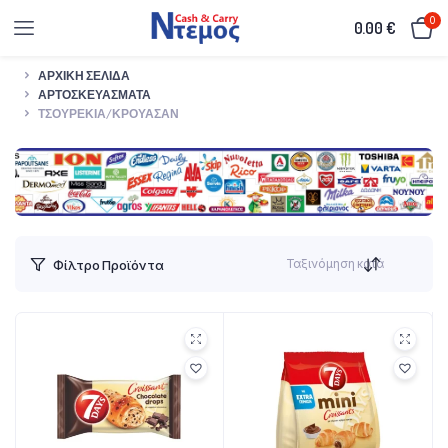
0
0.00
€
ΑΡΧΙΚΉ ΣΕΛΊΔΑ
ΑΡΤΟΣΚΕΥΆΣΜΑΤΑ
ΤΣΟΥΡΈΚΙΑ/ΚΡΟΥΑΣΆΝ
Ταξινόμηση κατά
Φίλτρο Προϊόντα