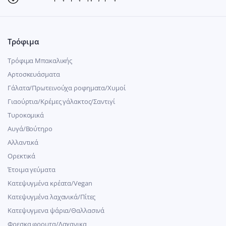
Τρόφιμα
Τρόφιμα Μπακαλικής
Αρτοσκευάσματα
Γάλατα/Πρωτεινούχα ροφηματα/Χυμοί
Γιαούρτια/Κρέμες γάλακτος/Σαντιγί
Τυροκομικά
Αυγά/Βούτηρο
Αλλαντικά
Ορεκτικά
Έτοιμα γεύματα
Κατεψυγμένα κρέατα/Vegan
Kατεψυγμένα λαχανικά/Πίτες
Κατεψυγμενα ψάρια/Θαλλασινά
Φρεσκα φρουτα/Λαχανικα