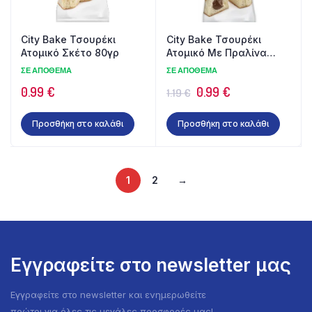
City Bake Τσουρέκι
City Bake Τσουρέκι
Ατομικό Σκέτο 80γρ
Ατομικό Με Πραλίνα
100γρ
ΣΕ ΑΠΌΘΕΜΑ
ΣΕ ΑΠΌΘΕΜΑ
Original
Η
0.99
€
0.99
€
1.19
€
price
τρέχουσα
Προσθήκη στο καλάθι
Προσθήκη στο καλάθι
was:
τιμή
1.19 €.
είναι:
0.99 €.
1
2
→
Εγγραφείτε στο newsletter μας
Εγγραφείτε στο newsletter και ενημερωθείτε
πρώτοι για όλες τις μεγάλες προσφορές μας!