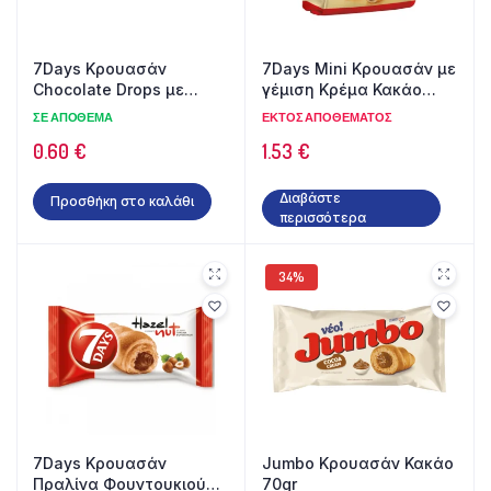
7Days Κρουασάν
7Days Mini Κρουασάν με
Chocolate Drops με
γέμιση Κρέμα Κακάο
Κομμάτια Σοκολάτας
103gr
ΣΕ ΑΠΌΘΕΜΑ
ΕΚΤΌΣ ΑΠΟΘΈΜΑΤΟΣ
70gr
0.60
€
1.53
€
Διαβάστε
Προσθήκη στο καλάθι
περισσότερα
34%
7Days Κρουασάν
Jumbo Κρουασάν Κακάο
Πραλίνα Φουντουκιού
70gr