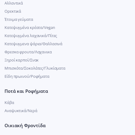
Αλλαντικά
Ορεκτικά
Έτοιμα γεύματα
Κατεψυγμένα κρέατα/Vegan
Kατεψυγμένα λαχανικά/Πίτες
Κατεψυγμενα ψάρια/Θαλλασινά
Φρεσκα φρουτα/Λαχανικα
Ξηροί καρποί/Σνακ
Μπισκότα/Σοκολάτες/Γλυκίσματα
Είδη πρωινού/Ροφήματα
Ποτά και Ροφήματα
Κάβα
Αναψυκτικά/Νερά
Οικιακή Φροντίδα