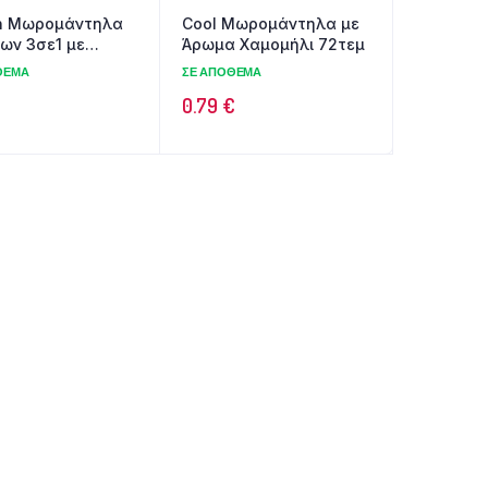
n Μωρομάντηλα
Cool Μωρομάντηλα με
ων 3σε1 με
Άρωμα Χαμομήλι 72τεμ
ι Αλοε Βέρα &
ΘΕΜΑ
ΣΕ ΑΠΌΘΕΜΑ
ήλι 60τεμ
€
0.79
€