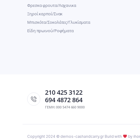
Φρεσκα φρουτα/Λαχανικα
Ξηροί καρποί/Σνακ
Μπισκότα/Σοκολάτες/Γλυκίσματα
Είδη πρωινού/Ροφήματα
210 425 3122
694 4872 864
ΓΕΜΗ: 000 5474 660 9000
Copyright 2024 © demos-cashandcarry.gr Build with
by iho