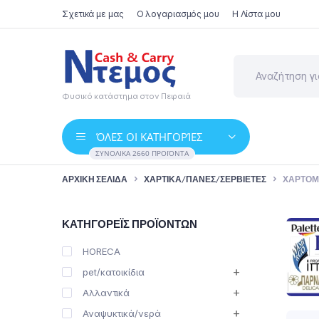
Σχετικά με μας
Ο λογαριασμός μου
Η Λίστα μου
Φυσικό κατάστημα στον Πειραιά
ΌΛΕΣ ΟΙ ΚΑΤΗΓΟΡΊΕΣ
ΣΥΝΟΛΙΚΆ 2660 ΠΡΟΪΌΝΤΑ
ΑΡΧΙΚΉ ΣΕΛΊΔΑ
ΧΑΡΤΙΚΆ/ΠΆΝΕΣ/ΣΕΡΒΙΈΤΕΣ
ΧΑΡΤΟ
ΚΑΤΗΓΟΡΈΙΣ ΠΡΟΪΌΝΤΩΝ
HORECA
pet/κατοικίδια
Αλλαντικά
Αναψυκτικά/νερά