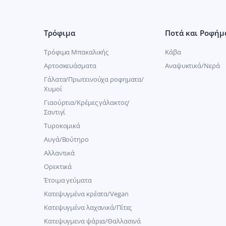
Τρόφιμα
Ποτά και Ροφήμ
Τρόφιμα Μπακαλικής
Κάβα
Αρτοσκευάσματα
Αναψυκτικά/Νερά
Γάλατα/Πρωτεινούχα ροφηματα/
Χυμοί
Γιαούρτια/Κρέμες γάλακτος/
Σαντιγί
Τυροκομικά
Αυγά/Βούτηρο
Αλλαντικά
Ορεκτικά
Έτοιμα γεύματα
Κατεψυγμένα κρέατα/Vegan
Kατεψυγμένα λαχανικά/Πίτες
Κατεψυγμενα ψάρια/Θαλλασινά