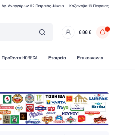
Αγ. Αναργύρων 62 Πειραιάς-Νικαια
Καζανόβα 19 Πειραιας
0
0.00
€
Προϊόντα HORECA
Εταιρεία
Επικοινωνία