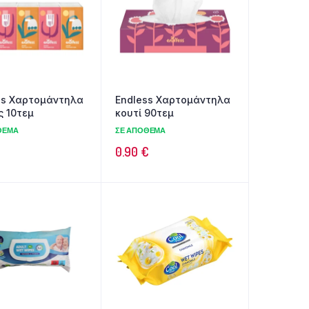
1.20 €.
1.20 €.
ss Χαρτομάντηλα
Endless Χαρτομάντηλα
ς 10τεμ
κουτί 90τεμ
ΘΕΜΑ
ΣΕ ΑΠΌΘΕΜΑ
0.90
€