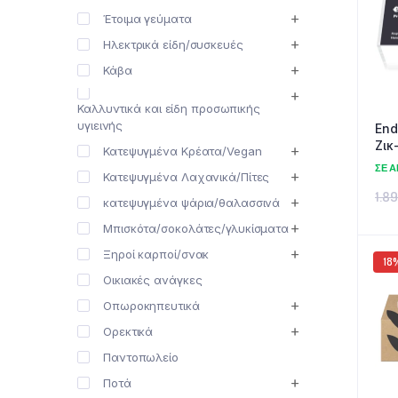
Έτοιμα γεύματα
Ηλεκτρικά είδη/συσκευές
Κάβα
Καλλυντικά και είδη προσωπικής
υγιεινής
End
Ζικ
Κατεψυγμένα Κρέατα/Vegan
ΣΕ 
Κατεψυγμένα Λαχανικά/Πίτες
1.8
κατεψυγμένα ψάρια/θαλασσινά
Μπισκότα/σοκολάτες/γλυκίσματα
Ξηροί καρποί/σνακ
18
Οικιακές ανάγκες
Οπωροκηπευτικά
Ορεκτικά
Παντοπωλείο
Ποτά