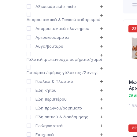
Αξεσουάρ auto-moto
Απορρυπαντικά & Γενικού καθαρισμού
Απορρυπαντικά πλυντηρίου
2
Αρτοσκευάσματα
Αυγά/βούτυρο
Γάλατα/πρωτεϊνούχα ροφήματα/χυμοί
Γιαούρτια /κρέμες γάλακτος /Σαντιγί
Γυαλικά & Πλαστικά
Μω
Αρω
Είδη κήπου
“Ar
ΣΕ 
Είδη περιπτέρου
1.5
Είδη πρωινού/ροφήματα
Είδη σπιτιού & διακόσμησης
Εκκλησιαστικά
2
Εποχιακά