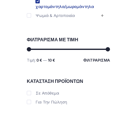
χαρτομάντηλα/μωρομάντηλα
Ψωμιά & Αρτοποιεία
ΦΙΛΤΡΆΡΙΣΜΑ ΜΕ ΤΙΜΉ
Τιμή:
0 €
—
10 €
ΦΙΛΤΡΆΡΙΣΜΑ
Ελάχιστη
Μέγιστη
τιμή
τιμή
ΚΑΤΆΣΤΑΣΗ ΠΡΟΪΌΝΤΩΝ
Σε Απόθεμα
Για Την Πώληση