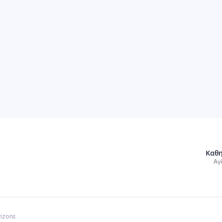
Καθη
Αγ
rizons