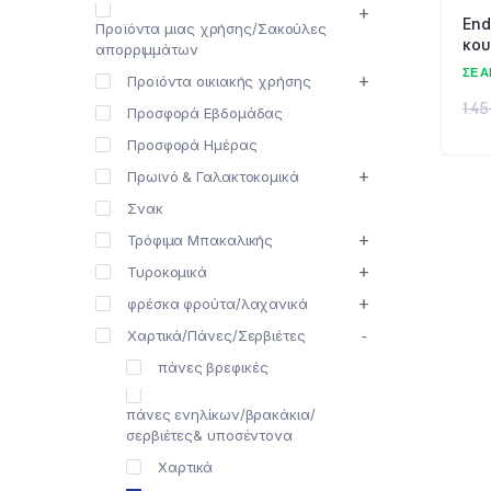
End
Προϊόντα μιας χρήσης/Σακούλες
κου
απορριμμάτων
ΣΕ 
Προϊόντα οικιακής χρήσης
1.4
Προσφορά Εβδομάδας
Προσφορά Ημέρας
Πρωινό & Γαλακτοκομικά
Σνακ
Τρόφιμα Μπακαλικής
Τυροκομικά
φρέσκα φρούτα/λαχανικά
Χαρτικά/Πάνες/Σερβιέτες
πάνες βρεφικές
πάνες ενηλίκων/βρακάκια/
σερβιέτες& υποσέντονα
Χαρτικά