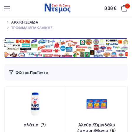
0
0.00
€
ΑΡΧΙΚΉ ΣΕΛΊΔΑ
ΤΡΌΦΙΜΑ ΜΠΑΚΑΛΙΚΉΣ
Φίλτρο Προϊόντα
αλάτια
(7)
Αλεύρι/Σιμιγδάλι/
ζάχαρη/Μαγιά
(9)