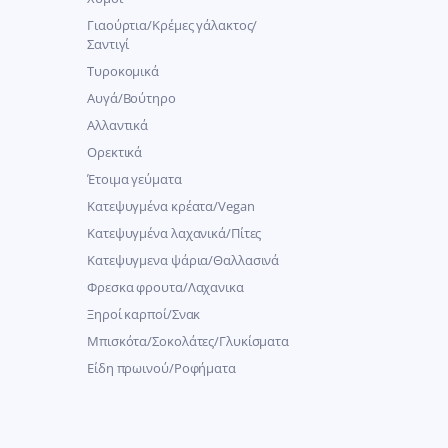
Γιαούρτια/Κρέμες γάλακτος/
Σαντιγί
Τυροκομικά
Αυγά/Βούτηρο
Αλλαντικά
Ορεκτικά
Έτοιμα γεύματα
Κατεψυγμένα κρέατα/Vegan
Kατεψυγμένα λαχανικά/Πίτες
Κατεψυγμενα ψάρια/Θαλλασινά
Φρεσκα φρουτα/Λαχανικα
Ξηροί καρποί/Σνακ
Μπισκότα/Σοκολάτες/Γλυκίσματα
Είδη πρωινού/Ροφήματα