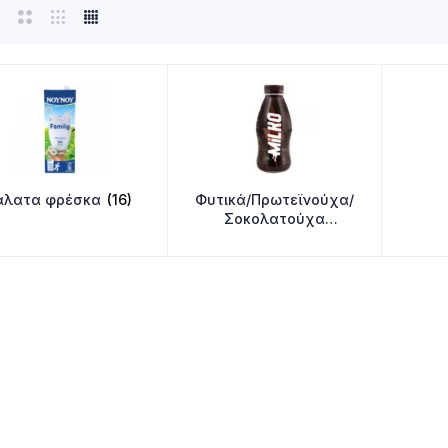
άλατα φρέσκα
(16)
Φυτικά/Πρωτεϊνούχα/
Σοκολατούχα
ροφήματα
(16)