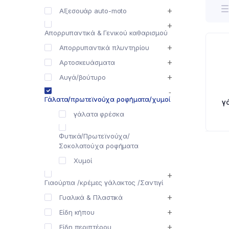
Αξεσουάρ auto-moto
Απορρυπαντικά & Γενικού καθαρισμού
Απορρυπαντικά πλυντηρίου
Αρτοσκευάσματα
Αυγά/βούτυρο
Γάλατα/πρωτεϊνούχα ροφήματα/χυμοί
γ
γάλατα φρέσκα
Φυτικά/Πρωτεϊνούχα/
Σοκολατούχα ροφήματα
Χυμοί
Γιαούρτια /κρέμες γάλακτος /Σαντιγί
Γυαλικά & Πλαστικά
Είδη κήπου
Είδη περιπτέρου