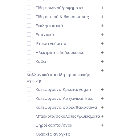
Είδη πρωινού/ροφήματα
Είδη σπιτιού & διακόσμησης
Εκκλησιαστικά
Εποχιακά
Έτοιμα γεύματα
Ηλεκτρικά είδη/συσκευές
Κάβα
Καλλυντικά και είδη προσωπικής
υγιεινής
Κατεψυγμένα Κρέατα/Vegan
Κατεψυγμένα Λαχανικά/Πίτες
κατεψυγμένα ψάρια/θαλασσινά
Μπισκότα/σοκολάτες/γλυκίσματα
Ξηροί καρποί/σνακ
Οικιακές ανάγκες