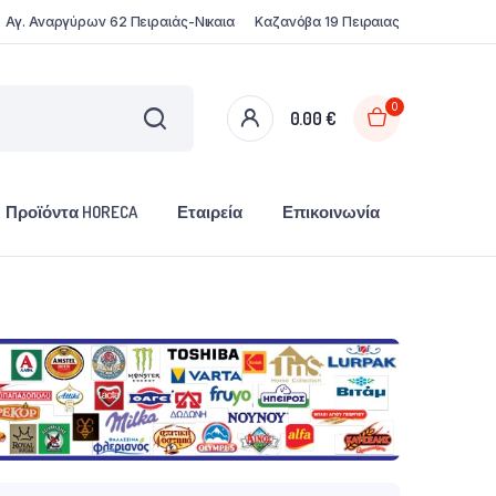
Αγ. Αναργύρων 62 Πειραιάς-Νικαια
Καζανόβα 19 Πειραιας
0
0.00
€
Προϊόντα HORECA
Εταιρεία
Επικοινωνία