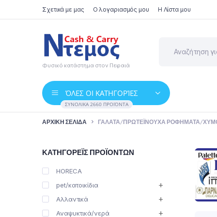
Σχετικά με μας
Ο λογαριασμός μου
Η Λίστα μου
Φυσικό κατάστημα στον Πειραιά
ΌΛΕΣ ΟΙ ΚΑΤΗΓΟΡΊΕΣ
ΣΥΝΟΛΙΚΆ 2660 ΠΡΟΪΌΝΤΑ
ΑΡΧΙΚΉ ΣΕΛΊΔΑ
ΓΆΛΑΤΑ/ΠΡΩΤΕΪΝΟΎΧΑ ΡΟΦΉΜΑΤΑ/ΧΥΜ
ΚΑΤΗΓΟΡΈΙΣ ΠΡΟΪΌΝΤΩΝ
HORECA
pet/κατοικίδια
Αλλαντικά
Αναψυκτικά/νερά