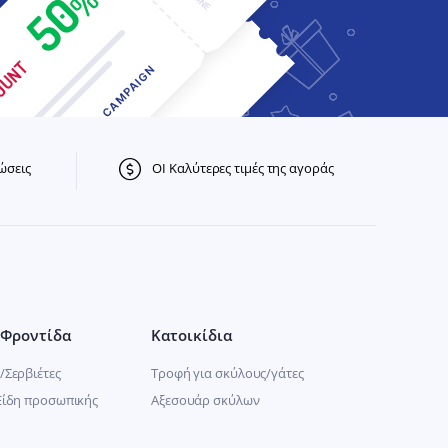
ώσεις
ΟΙ Καλύτερες τιμές της αγοράς
Φροντίδα
Κατοικίδια
/Σερβιέτες
Τροφή για σκύλους/γάτες
Είδη προσωπικής
Αξεσουάρ σκύλων