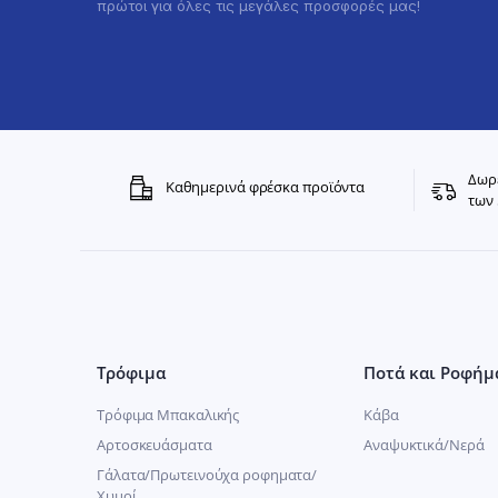
πρώτοι για όλες τις μεγάλες προσφορές μας!
Δωρε
Καθημερινά φρέσκα προϊόντα
των 
Τρόφιμα
Ποτά και Ροφήμ
Τρόφιμα Μπακαλικής
Κάβα
Αρτοσκευάσματα
Αναψυκτικά/Νερά
Γάλατα/Πρωτεινούχα ροφηματα/
Χυμοί