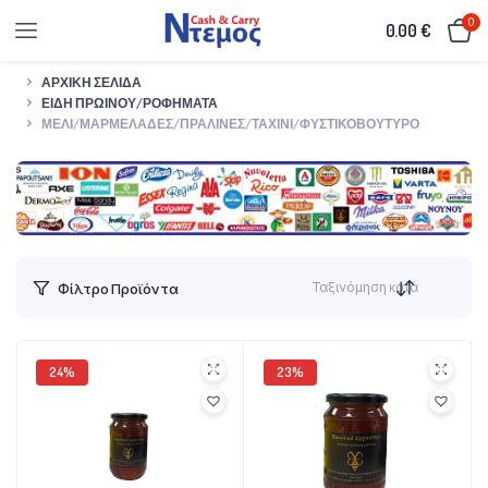
0
0.00
€
ΑΡΧΙΚΉ ΣΕΛΊΔΑ
ΕΊΔΗ ΠΡΩΙΝΟΎ/ΡΟΦΉΜΑΤΑ
ΜΈΛΙ/ΜΑΡΜΕΛΆΔΕΣ/ΠΡΑΛΊΝΕΣ/ΤΑΧΊΝΙ/ΦΥΣΤΙΚΟΒΟΎΤΥΡΟ
Ταξινόμηση κατά
Φίλτρο Προϊόντα
24%
23%