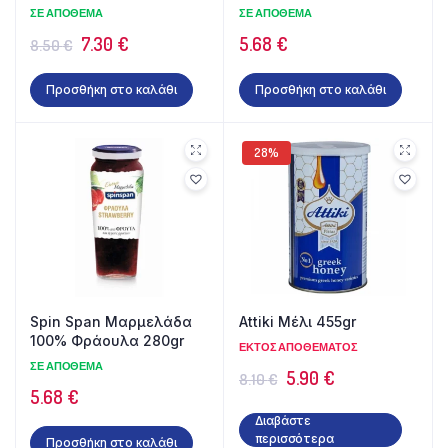
ΣΕ ΑΠΌΘΕΜΑ
ΣΕ ΑΠΌΘΕΜΑ
Original
Η
7.30
€
5.68
€
8.50
€
price
τρέχουσα
Προσθήκη στο καλάθι
Προσθήκη στο καλάθι
was:
τιμή
8.50 €.
είναι:
7.30 €.
28%
Spin Span Μαρμελάδα
Attiki Μέλι 455gr
100% Φράουλα 280gr
ΕΚΤΌΣ ΑΠΟΘΈΜΑΤΟΣ
ΣΕ ΑΠΌΘΕΜΑ
Original
Η
5.90
€
8.10
€
5.68
€
price
τρέχουσα
Διαβάστε
was:
τιμή
περισσότερα
Προσθήκη στο καλάθι