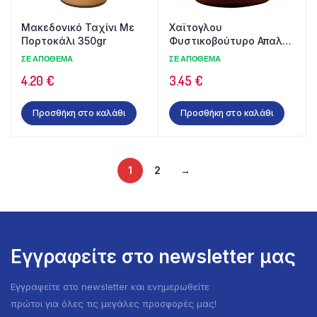
Μακεδονικό Ταχίνι Με
Χαϊτογλου
Πορτοκάλι 350gr
Φυστικοβούτυρο Απαλό
Μαύρη Σοκολάτα Χωρίς
ΣΕ ΑΠΌΘΕΜΑ
ΣΕ ΑΠΌΘΕΜΑ
Γλουτένη 350gr
4.20
€
3.45
€
Προσθήκη στο καλάθι
Προσθήκη στο καλάθι
1
2
→
Εγγραφείτε στο newsletter μας
Εγγραφείτε στο newsletter και ενημερωθείτε
πρώτοι για όλες τις μεγάλες προσφορές μας!