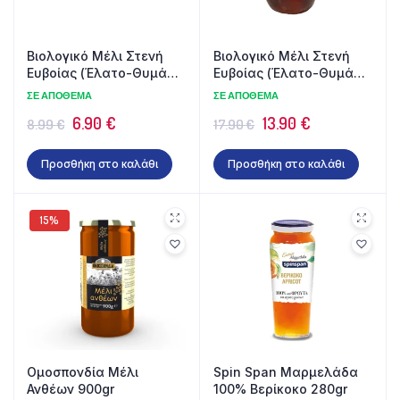
Βιολογικό Μέλι Στενή
Βιολογικό Μέλι Στενή
Ευβοίας (Έλατο-Θυμάρι)
Ευβοίας (Έλατο-Θυμάρι)
500γρ
1kg
ΣΕ ΑΠΌΘΕΜΑ
ΣΕ ΑΠΌΘΕΜΑ
Original
Η
Original
Η
6.90
€
13.90
€
8.99
€
17.90
€
price
τρέχουσα
price
τρέχουσα
Προσθήκη στο καλάθι
Προσθήκη στο καλάθι
was:
τιμή
was:
τιμή
8.99 €.
είναι:
17.90 €.
είναι:
6.90 €.
13.90 €.
15%
Ομοσπονδία Μέλι
Spin Span Μαρμελάδα
Ανθέων 900gr
100% Βερίκοκο 280gr