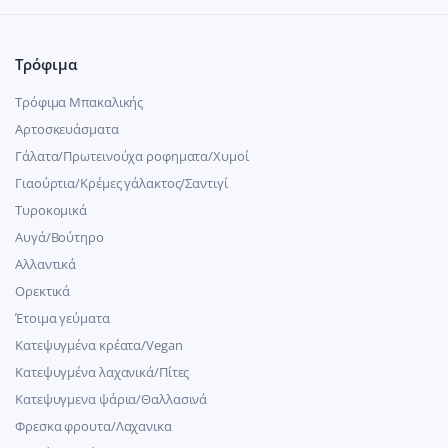
Τρόφιμα
Τρόφιμα Μπακαλικής
Αρτοσκευάσματα
Γάλατα/Πρωτεινούχα ροφηματα/Χυμοί
Γιαούρτια/Κρέμες γάλακτος/Σαντιγί
Τυροκομικά
Αυγά/Βούτηρο
Αλλαντικά
Ορεκτικά
Έτοιμα γεύματα
Κατεψυγμένα κρέατα/Vegan
Kατεψυγμένα λαχανικά/Πίτες
Κατεψυγμενα ψάρια/Θαλλασινά
Φρεσκα φρουτα/Λαχανικα