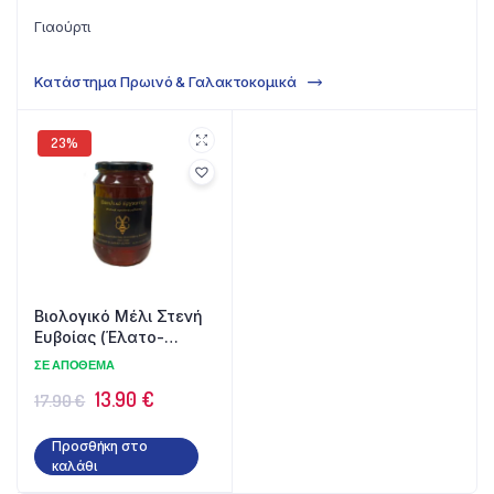
Γιαούρτι
Κατάστημα Πρωινό & Γαλακτοκομικά
23%
Βιολογικό Μέλι Στενή
Ευβοίας (Έλατο-
Θυμάρι) 1kg
ΣΕ ΑΠΌΘΕΜΑ
13.90
€
17.90
€
Προσθήκη στο
καλάθι