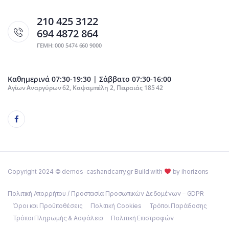
210 425 3122
694 4872 864
ΓΕΜΗ: 000 5474 660 9000
Καθημερινά 07:30-19:30 | Σάββατο 07:30-16:00
Αγίων Αναργύρων 62, Καψαμπέλη 2, Πειραιάς 185 42
Copyright 2024 © demos-cashandcarry.gr Build with
by ihorizons
Πολιτική Απορρήτου / Προστασία Προσωπικών Δεδομένων – GDPR
Όροι και Προϋποθέσεις
Πολιτική Cookies
Τρόποι Παράδοσης
Τρόποι Πληρωμής & Ασφάλεια
Πολιτική Επιστροφών