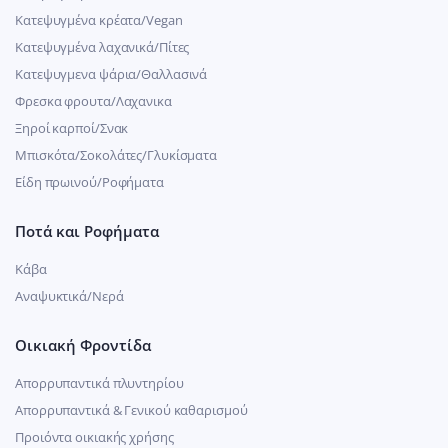
Κατεψυγμένα κρέατα/Vegan
Kατεψυγμένα λαχανικά/Πίτες
Κατεψυγμενα ψάρια/Θαλλασινά
Φρεσκα φρουτα/Λαχανικα
Ξηροί καρποί/Σνακ
Μπισκότα/Σοκολάτες/Γλυκίσματα
Είδη πρωινού/Ροφήματα
Ποτά και Ροφήματα
Κάβα
Αναψυκτικά/Νερά
Οικιακή Φροντίδα
Απορρυπαντικά πλυντηρίου
Απορρυπαντικά & Γενικού καθαρισμού
Προιόντα οικιακής χρήσης