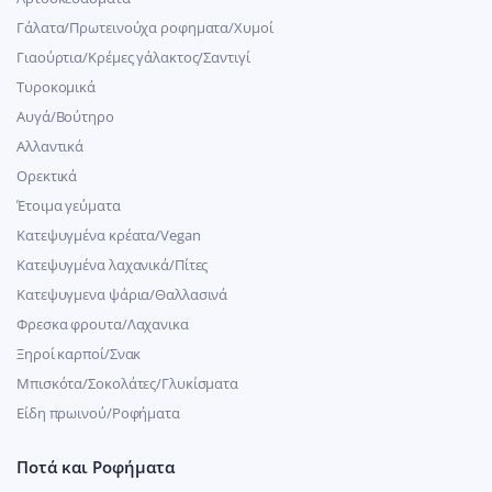
Γάλατα/Πρωτεινούχα ροφηματα/Χυμοί
Γιαούρτια/Κρέμες γάλακτος/Σαντιγί
Τυροκομικά
Αυγά/Βούτηρο
Αλλαντικά
Ορεκτικά
Έτοιμα γεύματα
Κατεψυγμένα κρέατα/Vegan
Kατεψυγμένα λαχανικά/Πίτες
Κατεψυγμενα ψάρια/Θαλλασινά
Φρεσκα φρουτα/Λαχανικα
Ξηροί καρποί/Σνακ
Μπισκότα/Σοκολάτες/Γλυκίσματα
Είδη πρωινού/Ροφήματα
Ποτά και Ροφήματα