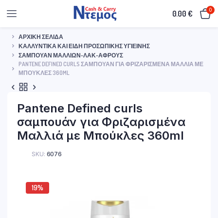
0
0.00
€
ΑΡΧΙΚΉ ΣΕΛΊΔΑ
ΚΑΛΛΥΝΤΙΚΆ ΚΑΙ ΕΊΔΗ ΠΡΟΣΩΠΙΚΉΣ ΥΓΙΕΙΝΉΣ
ΣΑΜΠΟΥΆΝ ΜΑΛΛΙΏΝ-ΛΑΚ-ΑΦΡΟΎΣ
PANTENE DEFINED CURLS ΣΑΜΠΟΥΆΝ ΓΙΑ ΦΡΙΖΑΡΙΣΜΈΝΑ ΜΑΛΛΙΆ ΜΕ
ΜΠΟΎΚΛΕΣ 360ML
Pantene Defined curls
σαμπουάν για Φριζαρισμένα
Μαλλιά με Μπούκλες 360ml
SKU:
6076
19%