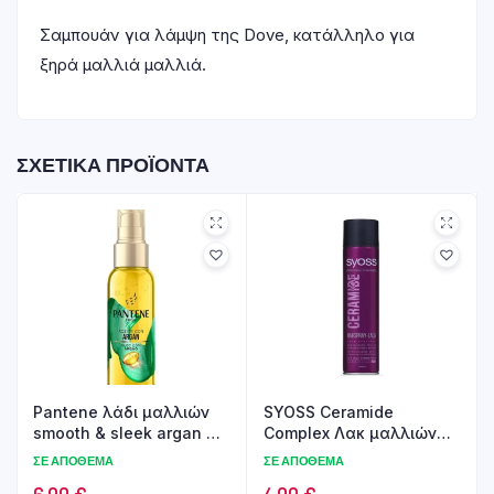
Σαμπουάν για λάμψη της Dove, κατάλληλο για
ξηρά μαλλιά μαλλιά.
ΣΧΕΤΙΚΆ ΠΡΟΪΌΝΤΑ
Pantene λάδι μαλλιών
SYOSS Ceramide
smooth & sleek argan oil
Complex Λακ μαλλιών
100ml
για μέγιστη στερέωση
ΣΕ ΑΠΌΘΕΜΑ
ΣΕ ΑΠΌΘΕΜΑ
400ml