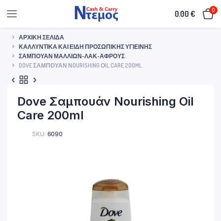
0
0.00
€
ΑΡΧΙΚΉ ΣΕΛΊΔΑ
ΚΑΛΛΥΝΤΙΚΆ ΚΑΙ ΕΊΔΗ ΠΡΟΣΩΠΙΚΉΣ ΥΓΙΕΙΝΉΣ
ΣΑΜΠΟΥΆΝ ΜΑΛΛΙΏΝ-ΛΑΚ-ΑΦΡΟΎΣ
DOVE ΣΑΜΠΟΥΆΝ ΝOURISHING ΟIL CARE 200ML
Dove Σαμπουάν Νourishing Οil
Care 200ml
SKU:
6090