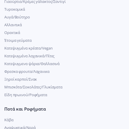
Γιαούρτια/Κρέμες γάλακτος/Σαντιγί
Τυροκομικά
Αυγά/Βούτηρο
Αλλαντικά
Ορεκτικά
Έτοιμα γεύματα
Κατεψυγμένα κρέατα/Vegan
Kατεψυγμένα λαχανικά/Πίτες
Κατεψυγμενα ψάρια/Θαλλασινά
Φρεσκα φρουτα/Λαχανικα
Ξηροί καρποί/Σνακ
Μπισκότα/Σοκολάτες/Γλυκίσματα
Είδη πρωινού/Ροφήματα
Ποτά και Ροφήματα
Κάβα
Αναψυκτικά/Νερά