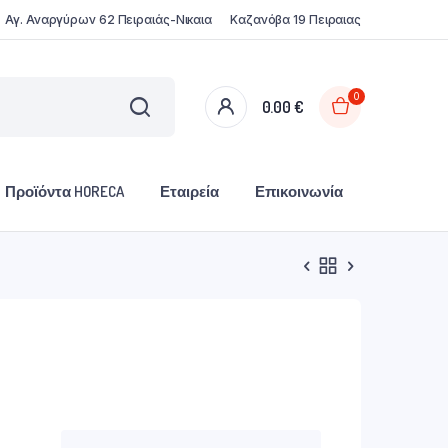
Αγ. Αναργύρων 62 Πειραιάς-Νικαια
Καζανόβα 19 Πειραιας
0
0.00
€
Προϊόντα HORECA
Εταιρεία
Επικοινωνία