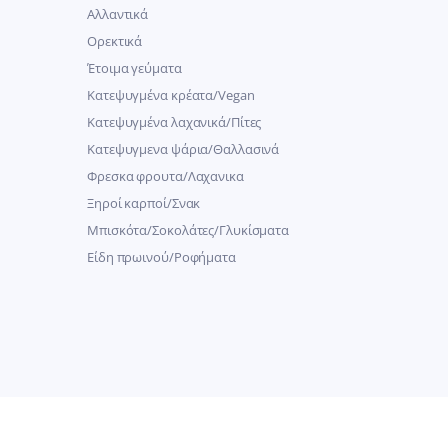
Αλλαντικά
Ορεκτικά
Έτοιμα γεύματα
Κατεψυγμένα κρέατα/Vegan
Kατεψυγμένα λαχανικά/Πίτες
Κατεψυγμενα ψάρια/Θαλλασινά
Φρεσκα φρουτα/Λαχανικα
Ξηροί καρποί/Σνακ
Μπισκότα/Σοκολάτες/Γλυκίσματα
Είδη πρωινού/Ροφήματα