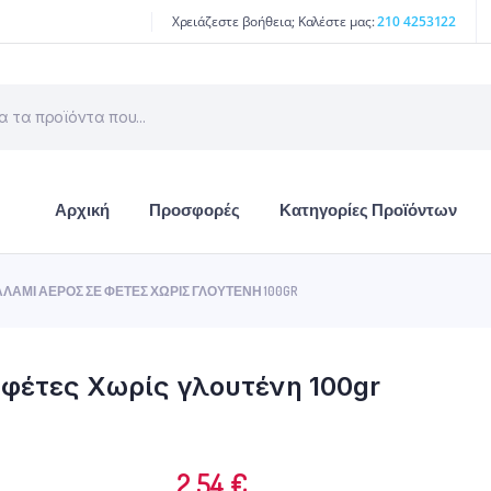
Χρειάζεστε βοήθεια; Καλέστε μας:
210 4253122
Αρχική
Προσφορές
Κατηγορίες Προϊόντων
ΛΆΜΙ ΑΈΡΟΣ ΣΕ ΦΈΤΕΣ ΧΩΡΊΣ ΓΛΟΥΤΈΝΗ 100GR
φέτες Χωρίς γλουτένη 100gr
2.54
€