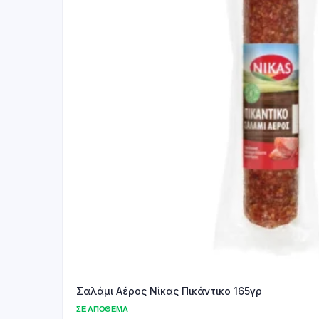
Σαλάμι Αέρος Νίκας Πικάντικο 165γρ
ΣΕ ΑΠΌΘΕΜΑ