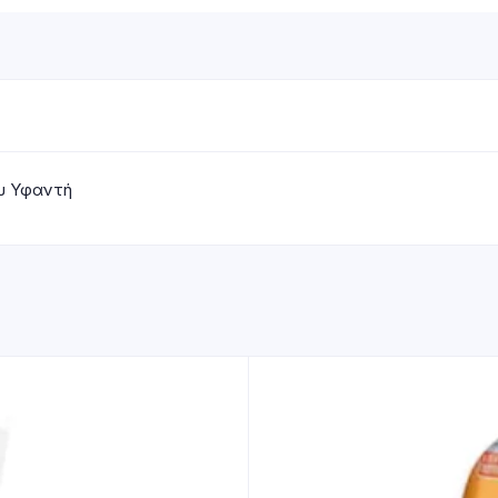
ου Υφαντή