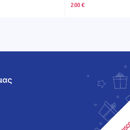
2.00
€
 μας