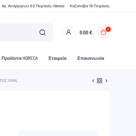
Αγ. Αναργύρων 62 Πειραιάς-Νικαια
Καζανόβα 19 Πειραιας
0
0.00
€
Προϊόντα HORECA
Εταιρεία
Επικοινωνία
ΑΤΟΣ 200ML