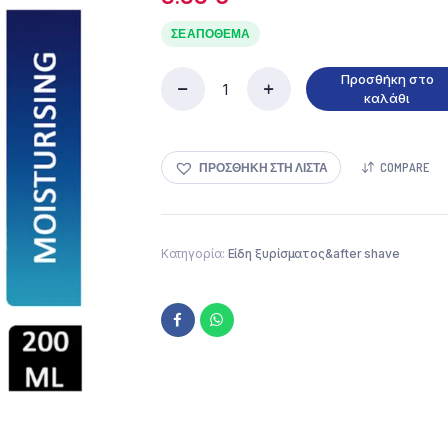
ΣΕ ΑΠΌΘΕΜΑ
Προσθήκη στο
Gillette
καλάθι
Moisturising
Gel
Ξυρίσματος
ΠΡΟΣΘΉΚΗ ΣΤΗ ΛΊΣΤΑ
COMPARE
200ml
ποσότητα
Κατηγορία:
Είδη ξυρίσματος&after shave