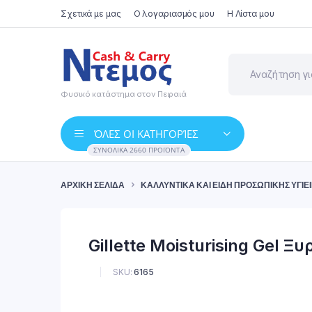
Σχετικά με μας
Ο λογαριασμός μου
Η Λίστα μου
Φυσικό κατάστημα στον Πειραιά
ΌΛΕΣ ΟΙ ΚΑΤΗΓΟΡΊΕΣ
ΣΥΝΟΛΙΚΆ 2660 ΠΡΟΪΌΝΤΑ
ΑΡΧΙΚΉ ΣΕΛΊΔΑ
ΚΑΛΛΥΝΤΙΚΆ ΚΑΙ ΕΊΔΗ ΠΡΟΣΩΠΙΚΉΣ ΥΓΙΕ
Gillette Moisturising Gel 
SKU:
6165