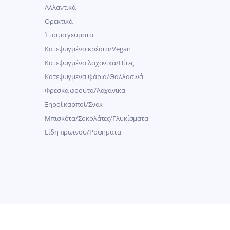
Αλλαντικά
Ορεκτικά
Έτοιμα γεύματα
Κατεψυγμένα κρέατα/Vegan
Kατεψυγμένα λαχανικά/Πίτες
Κατεψυγμενα ψάρια/Θαλλασινά
Φρεσκα φρουτα/Λαχανικα
Ξηροί καρποί/Σνακ
Μπισκότα/Σοκολάτες/Γλυκίσματα
Είδη πρωινού/Ροφήματα