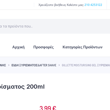
Χρειάζεστε βοήθεια; Καλέστε μας:
210 4253122
Αρχική
Προσφορές
Κατηγορίες Προϊόντων
ΙΝΉΣ
ΕΊΔΗ ΞΥΡΊΣΜΑΤΟΣ&AFTER SHAVE
GILLETTE MOISTURISING GEL ΞΥΡΊΣΜ
Ξυρίσματος 200ml
3.99
€