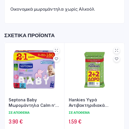
Οικονομικά μωρομάντηλα χωρίς Αλκοόλ
ΣΧΕΤΙΚΆ ΠΡΟΪΌΝΤΑ
Septona Baby
Hankies Υγρά
Μωρομάντηλα Calm n’
Αντιβακτηριδιακά
Care Aloe Vera 2×60τεμ
Μαντηλάκια Χεριών 2+2
ΣΕ ΑΠΌΘΕΜΑ
ΣΕ ΑΠΌΘΕΜΑ
+1 Δώρο
Δώρο Λεμόνι
3.90
€
1.59
€