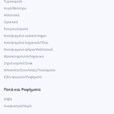
Τυροκομικά
Αυγά/Βούτηρο
Αλλαντικά
Ορεκτικά
Έτοιμα γεύματα
Κατεψυγμένα κρέατα/Vegan
Kατεψυγμένα λαχανικά/Πίτες
Κατεψυγμενα ψάρια/Θαλλασινά
Φρεσκα φρουτα/Λαχανικα
Ξηροί καρποί/Σνακ
Μπισκότα/Σοκολάτες/Γλυκίσματα
Είδη πρωινού/Ροφήματα
Ποτά και Ροφήματα
Κάβα
Αναψυκτικά/Νερά