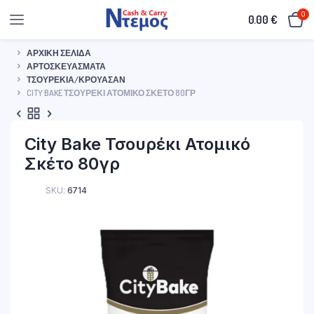
0
0.00
€
ΑΡΧΙΚΉ ΣΕΛΊΔΑ
ΑΡΤΟΣΚΕΥΆΣΜΑΤΑ
ΤΣΟΥΡΈΚΙΑ/ΚΡΟΥΑΣΆΝ
CITY BAKE ΤΣΟΥΡΈΚΙ ΑΤΟΜΙΚΌ ΣΚΈΤΟ 80ΓΡ
City Bake Τσουρέκι Ατομικό
Σκέτο 80γρ
SKU:
6714