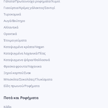
Γάλατα/Πρωτεινούχα ροφηματα/Χυμοί
Γιαούρτια/Κρέμες γάλακτος/Σαντιγί
Τυροκομικά
Αυγά/Βούτηρο
Αλλαντικά
Ορεκτικά
Έτοιμα γεύματα
Κατεψυγμένα κρέατα/Vegan
Kατεψυγμένα λαχανικά/Πίτες
Κατεψυγμενα ψάρια/Θαλλασινά
Φρεσκα φρουτα/Λαχανικα
Ξηροί καρποί/Σνακ
Μπισκότα/Σοκολάτες/Γλυκίσματα
Είδη πρωινού/Ροφήματα
Ποτά και Ροφήματα
Κάβα