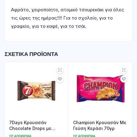
Αφράτο, χειροποίητο, ατομικό τσουρεκάκι για όλες
τις ώρες της ημέρας!!!! Για το σχολείο, για το
γραφείο, για το καφέ, για το τσάι.
ΣΧΕΤΙΚΆ ΠΡΟΪΌΝΤΑ
7Days Κρουασάν
Champion Κρουασάν Με
Chocolate Drops με
Γεύση Κεράσι 70γρ
Κομμάτια Σοκολάτας
ΣΕ ΑΠΌΘΕΜΑ
ΣΕ ΑΠΌΘΕΜΑ