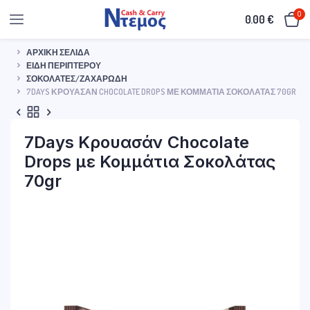
0
0.00
€
ΑΡΧΙΚΉ ΣΕΛΊΔΑ
ΕΊΔΗ ΠΕΡΙΠΤΈΡΟΥ
ΣΟΚΟΛΆΤΕΣ/ΖΑΧΑΡΏΔΗ
7DAYS ΚΡΟΥΑΣΆΝ CHOCOLATE DROPS ΜΕ ΚΟΜΜΆΤΙΑ ΣΟΚΟΛΆΤΑΣ 70GR
7Days Κρουασάν Chocolate
Drops με Κομμάτια Σοκολάτας
70gr