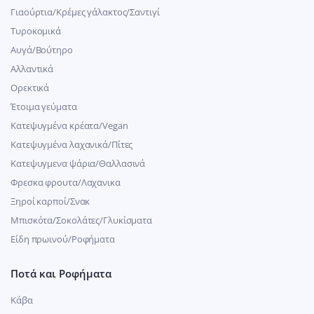
Γιαούρτια/Κρέμες γάλακτος/Σαντιγί
Τυροκομικά
Αυγά/Βούτηρο
Αλλαντικά
Ορεκτικά
Έτοιμα γεύματα
Κατεψυγμένα κρέατα/Vegan
Kατεψυγμένα λαχανικά/Πίτες
Κατεψυγμενα ψάρια/Θαλλασινά
Φρεσκα φρουτα/Λαχανικα
Ξηροί καρποί/Σνακ
Μπισκότα/Σοκολάτες/Γλυκίσματα
Είδη πρωινού/Ροφήματα
Ποτά και Ροφήματα
Κάβα