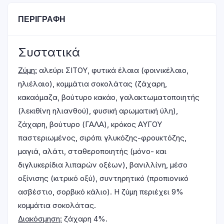
ΠΕΡΙΓΡΑΦΉ
Συστατικά
Ζύμη:
αλεύρι ΣΙΤΟΥ, φυτικά έλαια (φοινικέλαιο,
ηλιέλαιο), κομμάτια σοκολάτας (ζάχαρη,
κακαόμαζα, βούτυρο κακάο, γαλακτωματοποιητής
(λεκιθίνη ηλιανθού), φυσική αρωματική ύλη),
ζάχαρη, βούτυρο (ΓΑΛΑ), κρόκος ΑΥΓΟΥ
παστεριωμένος, σιρόπι γλυκόζης-φρουκτόζης,
μαγιά, αλάτι, σταθεροποιητής (μόνο- και
διγλυκερίδια λιπαρών οξέων), βανιλλίνη, μέσο
οξίνισης (κιτρικό οξύ), συντηρητικό (προπιονικό
ασβέστιο, σορβικό κάλιο). Η ζύμη περιέχει 9%
κομμάτια σοκολάτας.
Διακόσμηση:
ζάχαρη 4%.