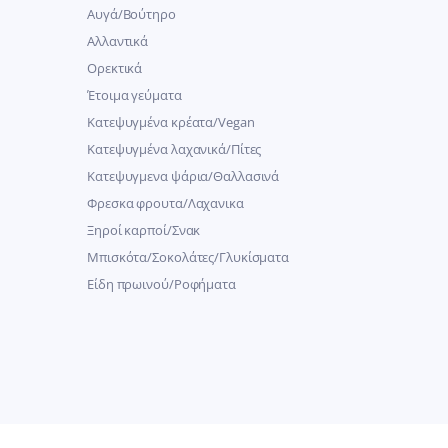
Αυγά/Βούτηρο
Αλλαντικά
Ορεκτικά
Έτοιμα γεύματα
Κατεψυγμένα κρέατα/Vegan
Kατεψυγμένα λαχανικά/Πίτες
Κατεψυγμενα ψάρια/Θαλλασινά
Φρεσκα φρουτα/Λαχανικα
Ξηροί καρποί/Σνακ
Μπισκότα/Σοκολάτες/Γλυκίσματα
Είδη πρωινού/Ροφήματα