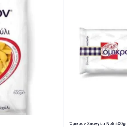
Όμικρον Σπαγγέτι Νο5 500gr