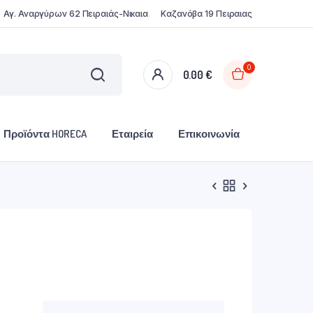
Αγ. Αναργύρων 62 Πειραιάς-Νικαια
Καζανόβα 19 Πειραιας
0
0.00
€
Προϊόντα HORECA
Εταιρεία
Επικοινωνία