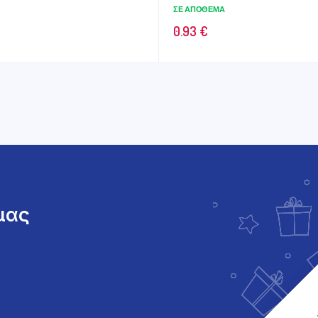
ΣΕ ΑΠΌΘΕΜΑ
0.93
€
 μας