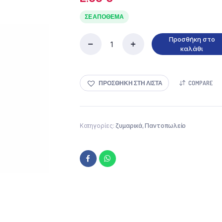
ΣΕ ΑΠΌΘΕΜΑ
Προσθήκη στο
Ομοσπονδία
καλάθι
Τραχανάς
Γλυκός
500gr
ΠΡΟΣΘΉΚΗ ΣΤΗ ΛΊΣΤΑ
COMPARE
ποσότητα
Κατηγορίες:
ζυμαρικά
,
Παντοπωλείο