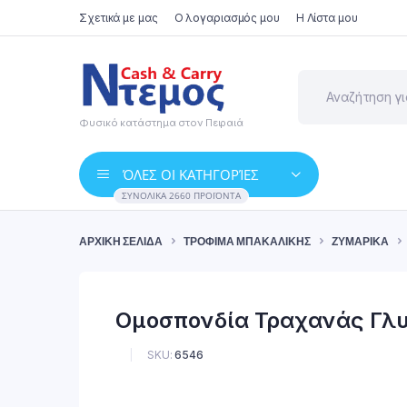
Σχετικά με μας
Ο λογαριασμός μου
Η Λίστα μου
Φυσικό κατάστημα στον Πειραιά
ΌΛΕΣ ΟΙ ΚΑΤΗΓΟΡΊΕΣ
ΣΥΝΟΛΙΚΆ 2660 ΠΡΟΪΌΝΤΑ
ΑΡΧΙΚΉ ΣΕΛΊΔΑ
ΤΡΌΦΙΜΑ ΜΠΑΚΑΛΙΚΉΣ
ΖΥΜΑΡΙΚΆ
Ομοσπονδία Τραχανάς Γλυ
SKU:
6546