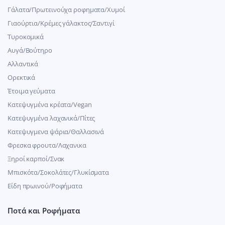
Γάλατα/Πρωτεινούχα ροφηματα/Χυμοί
Γιαούρτια/Κρέμες γάλακτος/Σαντιγί
Τυροκομικά
Αυγά/Βούτηρο
Αλλαντικά
Ορεκτικά
Έτοιμα γεύματα
Κατεψυγμένα κρέατα/Vegan
Kατεψυγμένα λαχανικά/Πίτες
Κατεψυγμενα ψάρια/Θαλλασινά
Φρεσκα φρουτα/Λαχανικα
Ξηροί καρποί/Σνακ
Μπισκότα/Σοκολάτες/Γλυκίσματα
Είδη πρωινού/Ροφήματα
Ποτά και Ροφήματα