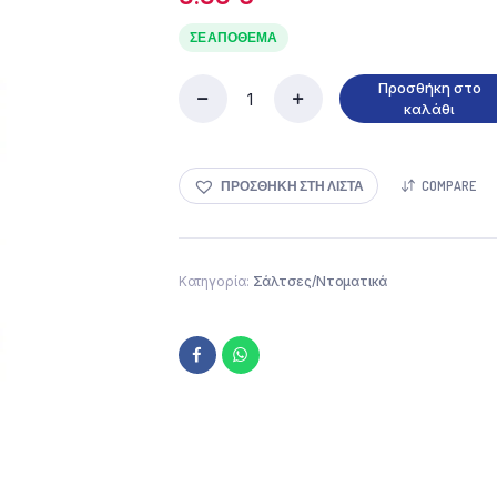
ΣΕ ΑΠΌΘΕΜΑ
Προσθήκη στο
Γιώτης
καλάθι
Κορν
Φλαουρ
200gr
ΠΡΟΣΘΉΚΗ ΣΤΗ ΛΊΣΤΑ
COMPARE
ποσότητα
Κατηγορία:
Σάλτσες/Ντοματικά