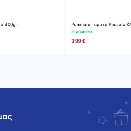
α 400gr
Pummaro Τομάτα Passata Κ
ΣΕ ΑΠΌΘΕΜΑ
0.99
€
 μας