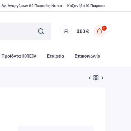
Αγ. Αναργύρων 62 Πειραιάς-Νικαια
Καζανόβα 19 Πειραιας
0
0.00
€
Προϊόντα HORECA
Εταιρεία
Επικοινωνία