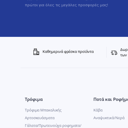
πρώτοι για όλες τις μεγάλες προσφορές μας!
Δωρε
Καθημερινά φρέσκα προϊόντα
των 
Τρόφιμα
Ποτά και Ροφήμ
Τρόφιμα Μπακαλικής
Κάβα
Αρτοσκευάσματα
Αναψυκτικά/Νερά
Γάλατα/Πρωτεινούχα ροφηματα/