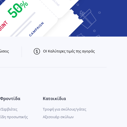
ώσεις
ΟΙ Καλύτερες τιμές της αγοράς
Φροντίδα
Κατοικίδια
/Σερβιέτες
Τροφή για σκύλους/γάτες
Είδη προσωπικής
Αξεσουάρ σκύλων