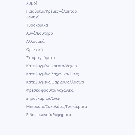
Χυμοί
Γιαούρτια/Κρέμες γάλακτος/
Σαντιγί
Τυροκομικά
Αυγά/Βούτηρο
Αλλαντικά
Ορεκτικά
Έτοιμα γεύματα
Κατεψυγμένα κρέατα/Vegan
Kατεψυγμένα λαχανικά/Πίτες
Κατεψυγμενα ψάρια/Θαλλασινά
Φρεσκα φρουτα/Λαχανικα
Ξηροί καρποί/Σνακ
Μπισκότα/Σοκολάτες/Γλυκίσματα
Είδη πρωινού/Ροφήματα