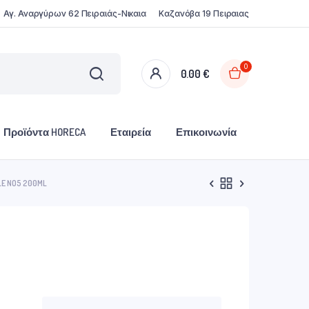
Αγ. Αναργύρων 62 Πειραιάς-Νικαια
Καζανόβα 19 Πειραιας
0
0.00
€
Προϊόντα HORECA
Εταιρεία
Επικοινωνία
E NO5 200ML