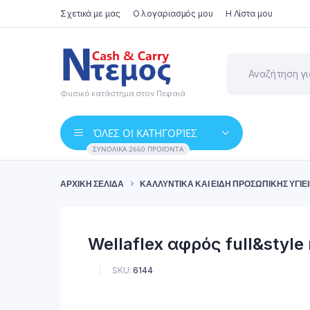
Σχετικά με μας
Ο λογαριασμός μου
Η Λίστα μου
Φυσικό κατάστημα στον Πειραιά
ΌΛΕΣ ΟΙ ΚΑΤΗΓΟΡΊΕΣ
ΣΥΝΟΛΙΚΆ 2660 ΠΡΟΪΌΝΤΑ
ΑΡΧΙΚΉ ΣΕΛΊΔΑ
ΚΑΛΛΥΝΤΙΚΆ ΚΑΙ ΕΊΔΗ ΠΡΟΣΩΠΙΚΉΣ ΥΓΙΕ
Wellaflex αφρός full&style
SKU:
6144