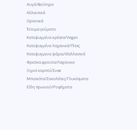
Αυγά/Βούτηρο
Αλλαντικά
Ορεκτικά
Έτοιμα γεύματα
Κατεψυγμένα κρέατα/Vegan
Kατεψυγμένα λαχανικά/Πίτες
Κατεψυγμενα ψάρια/Θαλλασινά
Φρεσκα φρουτα/Λαχανικα
Ξηροί καρποί/Σνακ
Μπισκότα/Σοκολάτες/Γλυκίσματα
Είδη πρωινού/Ροφήματα