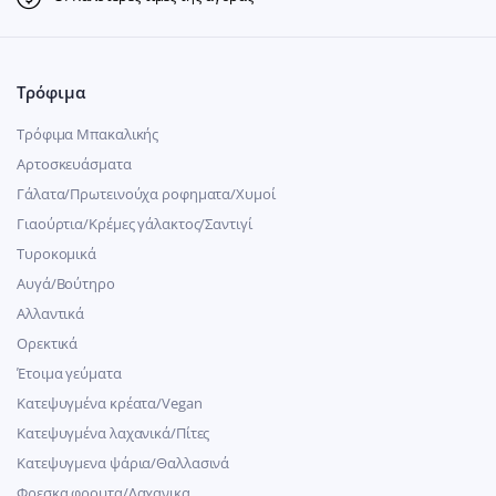
Τρόφιμα
Τρόφιμα Μπακαλικής
Αρτοσκευάσματα
Γάλατα/Πρωτεινούχα ροφηματα/Χυμοί
Γιαούρτια/Κρέμες γάλακτος/Σαντιγί
Τυροκομικά
Αυγά/Βούτηρο
Αλλαντικά
Ορεκτικά
Έτοιμα γεύματα
Κατεψυγμένα κρέατα/Vegan
Kατεψυγμένα λαχανικά/Πίτες
Κατεψυγμενα ψάρια/Θαλλασινά
Φρεσκα φρουτα/Λαχανικα