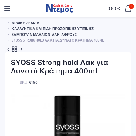
0
0.00
€
ΑΡΧΙΚΉ ΣΕΛΊΔΑ
ΚΑΛΛΥΝΤΙΚΆ ΚΑΙ ΕΊΔΗ ΠΡΟΣΩΠΙΚΉΣ ΥΓΙΕΙΝΉΣ
ΣΑΜΠΟΥΆΝ ΜΑΛΛΙΏΝ-ΛΑΚ-ΑΦΡΟΎΣ
SYOSS STRONG HOLD ΛΑΚ ΓΙΑ ΔΥΝΑΤΌ ΚΡΆΤΗΜΑ 400ML
SYOSS Strong hold Λακ για
Δυνατό Κράτημα 400ml
SKU:
6150