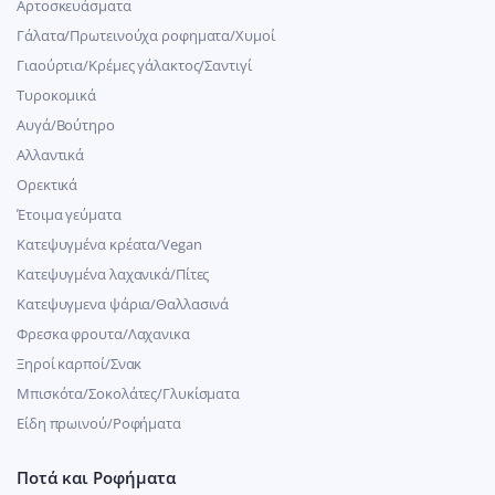
Αρτοσκευάσματα
Γάλατα/Πρωτεινούχα ροφηματα/Χυμοί
Γιαούρτια/Κρέμες γάλακτος/Σαντιγί
Τυροκομικά
Αυγά/Βούτηρο
Αλλαντικά
Ορεκτικά
Έτοιμα γεύματα
Κατεψυγμένα κρέατα/Vegan
Kατεψυγμένα λαχανικά/Πίτες
Κατεψυγμενα ψάρια/Θαλλασινά
Φρεσκα φρουτα/Λαχανικα
Ξηροί καρποί/Σνακ
Μπισκότα/Σοκολάτες/Γλυκίσματα
Είδη πρωινού/Ροφήματα
Ποτά και Ροφήματα