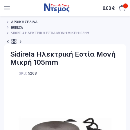
0
0.00
€
ΑΡΧΙΚΉ ΣΕΛΊΔΑ
HORECA
SIDIRELA ΗΛΕΚΤΡΙΚΉ ΕΣΤΊΑ ΜΟΝΉ ΜΙΚΡΉ 105MM
Sidirela Ηλεκτρική Εστία Μονή
Μικρή 105mm
SKU:
5268