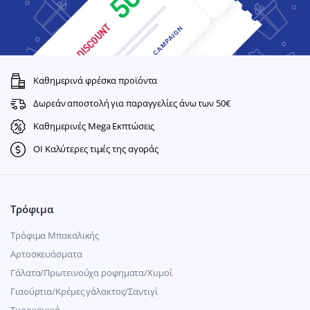
Καθημερινά φρέσκα προϊόντα
Δωρεάν αποστολή για παραγγελίες άνω των 50€
Καθημερινές Mega Εκπτώσεις
ΟΙ Καλύτερες τιμές της αγοράς
Τρόφιμα
Τρόφιμα Μπακαλικής
Αρτοσκευάσματα
Γάλατα/Πρωτεινούχα ροφηματα/Χυμοί
Γιαούρτια/Κρέμες γάλακτος/Σαντιγί
Τυροκομικά