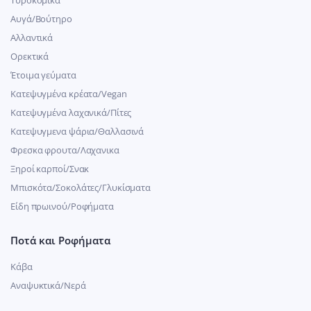
Αυγά/Βούτηρο
Αλλαντικά
Ορεκτικά
Έτοιμα γεύματα
Κατεψυγμένα κρέατα/Vegan
Kατεψυγμένα λαχανικά/Πίτες
Κατεψυγμενα ψάρια/Θαλλασινά
Φρεσκα φρουτα/Λαχανικα
Ξηροί καρποί/Σνακ
Μπισκότα/Σοκολάτες/Γλυκίσματα
Είδη πρωινού/Ροφήματα
Ποτά και Ροφήματα
Κάβα
Αναψυκτικά/Νερά