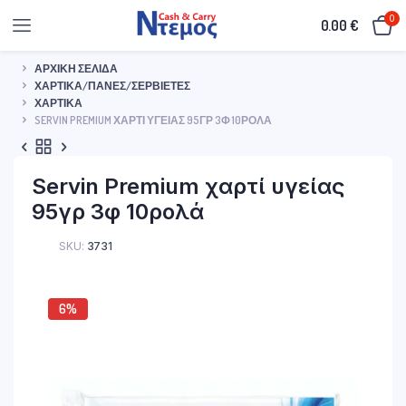
0
0.00
€
ΑΡΧΙΚΉ ΣΕΛΊΔΑ
ΧΑΡΤΙΚΆ/ΠΆΝΕΣ/ΣΕΡΒΙΈΤΕΣ
ΧΑΡΤΙΚΆ
SERVIN PREMIUM ΧΑΡΤΊ ΥΓΕΊΑΣ 95ΓΡ 3Φ 10ΡΟΛΆ
Servin Premium χαρτί υγείας
95γρ 3φ 10ρολά
SKU:
3731
6%