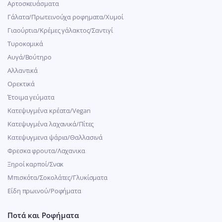
Αρτοσκευάσματα
Γάλατα/Πρωτεινούχα ροφηματα/Χυμοί
Γιαούρτια/Κρέμες γάλακτος/Σαντιγί
Τυροκομικά
Αυγά/Βούτηρο
Αλλαντικά
Ορεκτικά
Έτοιμα γεύματα
Κατεψυγμένα κρέατα/Vegan
Kατεψυγμένα λαχανικά/Πίτες
Κατεψυγμενα ψάρια/Θαλλασινά
Φρεσκα φρουτα/Λαχανικα
Ξηροί καρποί/Σνακ
Μπισκότα/Σοκολάτες/Γλυκίσματα
Είδη πρωινού/Ροφήματα
Ποτά και Ροφήματα