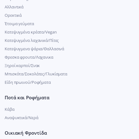
Αλλαντικά
Ορεκτικά
Έτοιμα γεύματα
Κατεψυγμένα κρέατα/Vegan
Kατεψυγμένα λαχανικά/Πίτες
Κατεψυγμενα ψάρια/Θαλλασινά
Φρεσκα φρουτα/Λαχανικα
Ξηροί καρποί/Σνακ
Μπισκότα/Σοκολάτες/Γλυκίσματα
Είδη πρωινού/Ροφήματα
Ποτά και Ροφήματα
Κάβα
Αναψυκτικά/Νερά
Οικιακή Φροντίδα