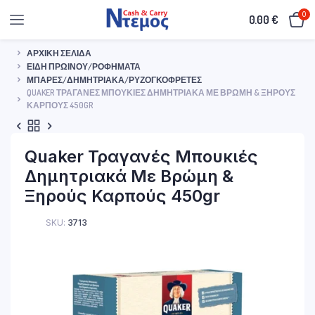
0
0.00
€
ΑΡΧΙΚΉ ΣΕΛΊΔΑ
ΕΊΔΗ ΠΡΩΙΝΟΎ/ΡΟΦΉΜΑΤΑ
ΜΠΆΡΕΣ/ΔΗΜΗΤΡΙΑΚΆ/ΡΥΖΟΓΚΟΦΡΈΤΕΣ
QUAKER ΤΡΑΓΑΝΈΣ ΜΠΟΥΚΙΈΣ ΔΗΜΗΤΡΙΑΚΆ ΜΕ ΒΡΏΜΗ & ΞΗΡΟΎΣ
ΚΑΡΠΟΎΣ 450GR
Quaker Τραγανές Μπουκιές
Δημητριακά Με Βρώμη &
Ξηρούς Καρπούς 450gr
SKU:
3713