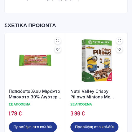
ΣΧΕΤΙΚΆ ΠΡΟΪΌΝΤΑ
Παπαδοπούλου Μιράντα
Nutri Valley Crispy
Μπισκότα 30% Λιγότερη
Pillows Minions Με
Ζάχαρη 250gr
Γεύση Φουντούκι 375gr
ΣΕ ΑΠΌΘΕΜΑ
ΣΕ ΑΠΌΘΕΜΑ
1.79
€
3.90
€
Προσθήκη στο καλάθι
Προσθήκη στο καλάθι