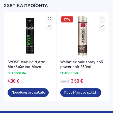
ΣΧΕΤΙΚΆ ΠΡΟΪΌΝΤΑ
17%
SYOSS Max Hold Λακ
Wellaflex hair spray no5
Μαλλιών για Μέγα
power halt 250ml
Δυνατό Κράτημα 400ml
ΣΕ ΑΠΌΘΕΜΑ
ΣΕ ΑΠΌΘΕΜΑ
Original
Η
4.90
€
3.59
€
4.29
€
price
τρέχουσα
Προσθήκη στο καλάθι
Προσθήκη στο καλάθι
was:
τιμή
4.29 €.
είναι:
3.59 €.