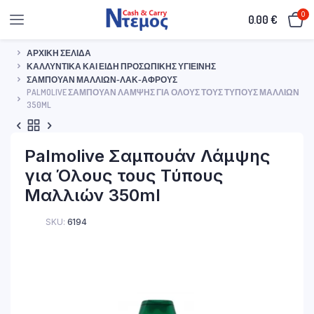
0
0.00
€
ΑΡΧΙΚΉ ΣΕΛΊΔΑ
ΚΑΛΛΥΝΤΙΚΆ ΚΑΙ ΕΊΔΗ ΠΡΟΣΩΠΙΚΉΣ ΥΓΙΕΙΝΉΣ
ΣΑΜΠΟΥΆΝ ΜΑΛΛΙΏΝ-ΛΑΚ-ΑΦΡΟΎΣ
PALMOLIVE ΣΑΜΠΟΥΆΝ ΛΆΜΨΗΣ ΓΙΑ ΌΛΟΥΣ ΤΟΥΣ ΤΎΠΟΥΣ ΜΑΛΛΙΏΝ
350ML
Palmolive Σαμπουάν Λάμψης
για Όλους τους Τύπους
Μαλλιών 350ml
SKU:
6194