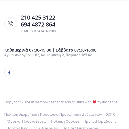
210 425 3122
694 4872 864
ΓΕΜΗ: 000 5474 660 9000
Καθημερινά 07:30-19:30 | Σάββατο 07:30-16:00
Αγίων Αναργύρων 62, Καψαμπέλη 2, Πειραιάς 185 42
Copyright 2024 © demos-cashandcarry.gr Build with
by ihorizons
Πολιτική Απορρήτου / Προστασία Προσωπικών Δεδομένων – GDPR
Όροι και Προϋποθέσεις
Πολιτική Cookies
Τρόποι Παράδοσης
Τρόποι Πληρωμής & Ασφάλεια
Πολιτική Επιστροφών