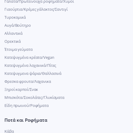
Γάλατα/Πρωτεινούχα ροφηματα/Χυμοί
Γιαούρτια/Κρέμες γάλακτος/Σαντιγί
Τυροκομικά
Αυγά/Βούτηρο
Αλλαντικά
Ορεκτικά
Έτοιμα γεύματα
Κατεψυγμένα κρέατα/Vegan
Kατεψυγμένα λαχανικά/Πίτες
Κατεψυγμενα ψάρια/Θαλλασινά
Φρεσκα φρουτα/Λαχανικα
Ξηροί καρποί/Σνακ
Μπισκότα/Σοκολάτες/Γλυκίσματα
Είδη πρωινού/Ροφήματα
Ποτά και Ροφήματα
Κάβα