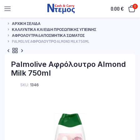
0
0.00
€
ΑΡΧΙΚΉ ΣΕΛΊΔΑ
ΚΑΛΛΥΝΤΙΚΆ ΚΑΙ ΕΊΔΗ ΠΡΟΣΩΠΙΚΉΣ ΥΓΙΕΙΝΉΣ
ΑΦΡΌΛΟΥΤΡΑ&ΑΠΟΣΜΗΤΙΚΆ ΣΏΜΑΤΟΣ
PALMOLIVE AΦΡΌΛΟΥΤΡΟ ALMOND MILK 750ML
Palmolive Aφρόλουτρο Almond
Milk 750ml
SKU:
1346