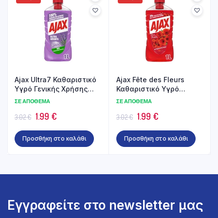
Ajax Ultra7 Καθαριστικό
Ajax Fête des Fleurs
Υγρό Γενικής Χρήσης
Καθαριστικό Υγρό
Λεβάντα 1lt
Γενικής Χρήσης
ΣΕ ΑΠΌΘΕΜΑ
ΣΕ ΑΠΌΘΕΜΑ
Αγριολούλουδα 1lt
Original
Η
Original
Η
1.99
€
1.99
€
3.02
€
3.02
€
price
τρέχουσα
price
τρέχουσα
Προσθήκη στο καλάθι
Προσθήκη στο καλάθι
was:
τιμή
was:
τιμή
3.02 €.
είναι:
3.02 €.
είναι:
1.99 €.
1.99 €.
Εγγραφείτε στο newsletter μας