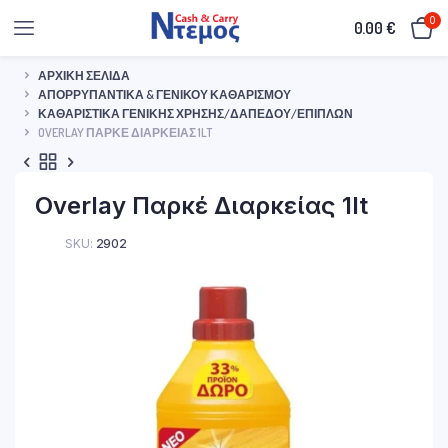
0
0.00
€
ΑΡΧΙΚΉ ΣΕΛΊΔΑ
ΑΠΟΡΡΥΠΑΝΤΙΚΆ & ΓΕΝΙΚΟΎ ΚΑΘΑΡΙΣΜΟΎ
ΚΑΘΑΡΙΣΤΙΚΆ ΓΕΝΙΚΉΣ ΧΡΉΣΗΣ/ΔΑΠΈΔΟΥ/ΕΠΊΠΛΩΝ
OVERLAY ΠΑΡΚΈ ΔΙΑΡΚΕΊΑΣ 1LT
Overlay Παρκέ Διαρκείας 1lt
SKU:
2902