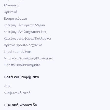
Αλλαντικά
Ορεκτικά
Έτοιμα γεύματα
Κατεψυγμένα κρέατα/Vegan
Kατεψυγμένα λαχανικά/Πίτες
Κατεψυγμενα ψάρια/Θαλλασινά
Φρεσκα φρουτα/Λαχανικα
Ξηροί καρποί/Σνακ
Μπισκότα/Σοκολάτες/Γλυκίσματα
Είδη πρωινού/Ροφήματα
Ποτά και Ροφήματα
Κάβα
Αναψυκτικά/Νερά
Οικιακή Φροντίδα