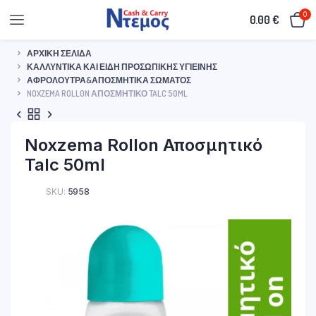
0
0.00
€
ΑΡΧΙΚΉ ΣΕΛΊΔΑ
ΚΑΛΛΥΝΤΙΚΆ ΚΑΙ ΕΊΔΗ ΠΡΟΣΩΠΙΚΉΣ ΥΓΙΕΙΝΉΣ
ΑΦΡΌΛΟΥΤΡΑ&ΑΠΟΣΜΗΤΙΚΆ ΣΏΜΑΤΟΣ
NOXZEMA ROLLON ΑΠΟΣΜΗΤΙΚΌ TALC 50ML
Noxzema Rollon Αποσμητικό
Talc 50ml
SKU:
5958