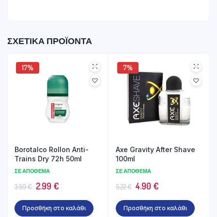
ΣΧΕΤΙΚΆ ΠΡΟΪΌΝΤΑ
17%
7%
Borotalco Rollon Anti-
Axe Gravity After Shave
Trains Dry 72h 50ml
100ml
ΣΕ ΑΠΌΘΕΜΑ
ΣΕ ΑΠΌΘΕΜΑ
Original
Η
Original
Η
2.99
€
4.90
€
3.59
€
5.22
€
price
τρέχουσα
price
τρέχουσα
Προσθήκη στο καλάθι
Προσθήκη στο καλάθι
was:
τιμή
was:
τιμή