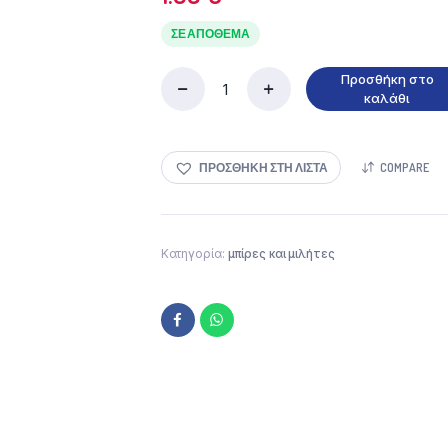
ΣΕ ΑΠΌΘΕΜΑ
Προσθήκη στο
Mythos
καλάθι
Ice
Μπίρα
Lager
ΠΡΟΣΘΉΚΗ ΣΤΗ ΛΊΣΤΑ
COMPARE
330ml
ποσότητα
Κατηγορία:
μπίρες και μιλήτες