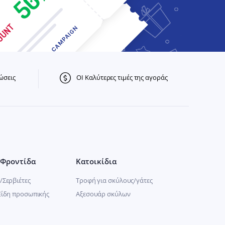
ώσεις
ΟΙ Καλύτερες τιμές της αγοράς
Φροντίδα
Κατοικίδια
/Σερβιέτες
Τροφή για σκύλους/γάτες
Είδη προσωπικής
Αξεσουάρ σκύλων