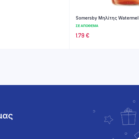
Somersby Μηλίτης Watermel
ΣΕ ΑΠΌΘΕΜΑ
1.79
€
 μας