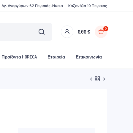
Αγ. Αναργύρων 62 Πειραιάς-Νικαια
Καζανόβα 19 Πειραιας
0
0.00
€
Προϊόντα HORECA
Εταιρεία
Επικοινωνία