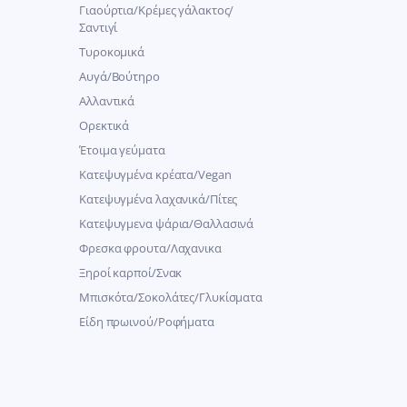
Γιαούρτια/Κρέμες γάλακτος/
Σαντιγί
Τυροκομικά
Αυγά/Βούτηρο
Αλλαντικά
Ορεκτικά
Έτοιμα γεύματα
Κατεψυγμένα κρέατα/Vegan
Kατεψυγμένα λαχανικά/Πίτες
Κατεψυγμενα ψάρια/Θαλλασινά
Φρεσκα φρουτα/Λαχανικα
Ξηροί καρποί/Σνακ
Μπισκότα/Σοκολάτες/Γλυκίσματα
Είδη πρωινού/Ροφήματα