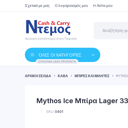
Σχετικά με μας
Ο λογαριασμός μου
Η Λίστα μου
Φυσικό κατάστημα στον Πειραιά
ΌΛΕΣ ΟΙ ΚΑΤΗΓΟΡΊΕΣ
ΣΥΝΟΛΙΚΆ 2660 ΠΡΟΪΌΝΤΑ
ΑΡΧΙΚΉ ΣΕΛΊΔΑ
ΚΆΒΑ
ΜΠΊΡΕΣ ΚΑΙ ΜΙΛΉΤΕΣ
MYTHOS
Mythos Ice Μπίρα Lager 3
SKU:
0401