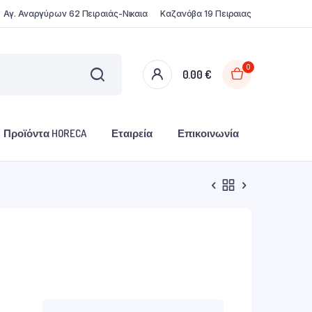
Αγ. Αναργύρων 62 Πειραιάς-Νικαια
Καζανόβα 19 Πειραιας
0
0.00
€
Προϊόντα HORECA
Εταιρεία
Επικοινωνία