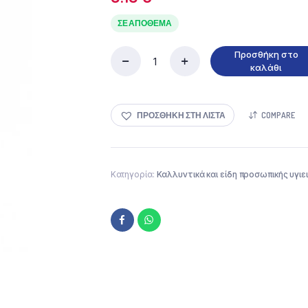
ΣΕ ΑΠΌΘΕΜΑ
Προσθήκη στο
Miss
καλάθι
sandy
κολόνια
λεμόνι
ΠΡΟΣΘΉΚΗ ΣΤΗ ΛΊΣΤΑ
COMPARE
1000ml
ποσότητα
Κατηγορία:
Καλλυντικά και είδη προσωπικής υγιε