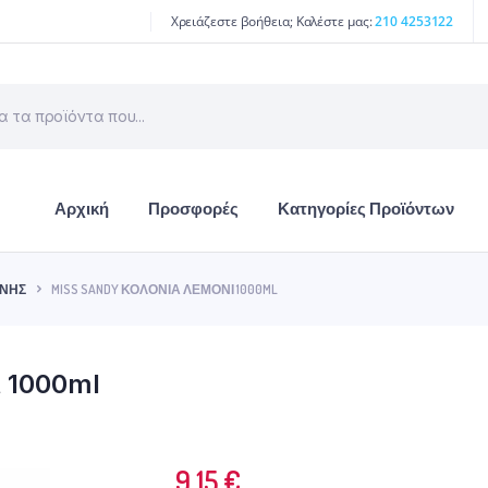
Χρειάζεστε βοήθεια; Καλέστε μας:
210 4253122
Αρχική
Προσφορές
Κατηγορίες Προϊόντων
ΙΝΉΣ
MISS SANDY ΚΟΛΌΝΙΑ ΛΕΜΌΝΙ 1000ML
ι 1000ml
9.15
€