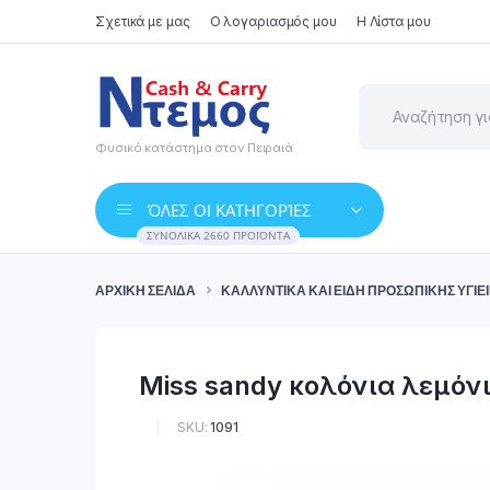
Σχετικά με μας
Ο λογαριασμός μου
Η Λίστα μου
Φυσικό κατάστημα στον Πειραιά
ΌΛΕΣ ΟΙ ΚΑΤΗΓΟΡΊΕΣ
ΣΥΝΟΛΙΚΆ 2660 ΠΡΟΪΌΝΤΑ
ΑΡΧΙΚΉ ΣΕΛΊΔΑ
ΚΑΛΛΥΝΤΙΚΆ ΚΑΙ ΕΊΔΗ ΠΡΟΣΩΠΙΚΉΣ ΥΓΙΕ
Miss sandy κολόνια λεμόν
SKU:
1091