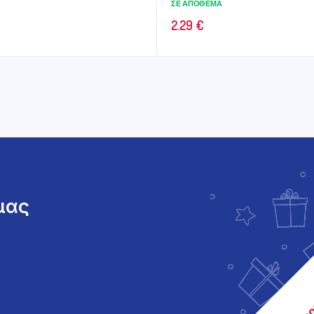
ΣΕ ΑΠΌΘΕΜΑ
2.29
€
 μας