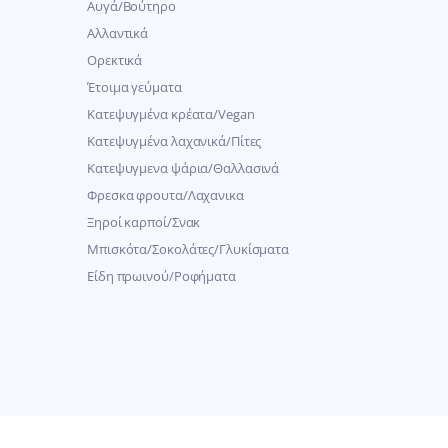
Αυγά/Βούτηρο
Αλλαντικά
Ορεκτικά
Έτοιμα γεύματα
Κατεψυγμένα κρέατα/Vegan
Kατεψυγμένα λαχανικά/Πίτες
Κατεψυγμενα ψάρια/Θαλλασινά
Φρεσκα φρουτα/Λαχανικα
Ξηροί καρποί/Σνακ
Μπισκότα/Σοκολάτες/Γλυκίσματα
Είδη πρωινού/Ροφήματα