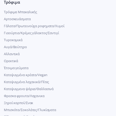
Τρόφιμα
Τρόφιμα Μπακαλικής
Αρτοσκευάσματα
Γάλατα/Πρωτεινούχα ροφηματα/Χυμοί
Γιαούρτια/Κρέμες γάλακτος/Σαντιγί
Τυροκομικά
Αυγά/Βούτηρο
Αλλαντικά
Ορεκτικά
Έτοιμα γεύματα
Κατεψυγμένα κρέατα/Vegan
Kατεψυγμένα λαχανικά/Πίτες
Κατεψυγμενα ψάρια/Θαλλασινά
Φρεσκα φρουτα/Λαχανικα
Ξηροί καρποί/Σνακ
Μπισκότα/Σοκολάτες/Γλυκίσματα