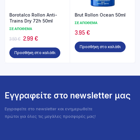
Borotalco Rollon Anti-
Brut Rollon Ocean 50ml
Trains Dry 72h 50ml
ΣΕ ΑΠΌΘΕΜΑ
ΣΕ ΑΠΌΘΕΜΑ
3.95
€
Original
Η
2.99
€
3.59
€
price
τρέχουσα
Προσθήκη στο καλάθι
Προσθήκη στο καλάθι
was:
τιμή
3.59 €.
είναι:
2.99 €.
Εγγραφείτε στο newsletter μας
Εγγραφείτε στο newsletter και ενημερωθείτε
πρώτοι για όλες τις μεγάλες προσφορές μας!