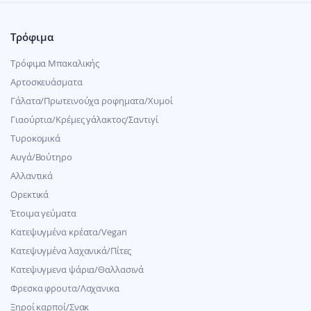
Τρόφιμα
Τρόφιμα Μπακαλικής
Αρτοσκευάσματα
Γάλατα/Πρωτεινούχα ροφηματα/Χυμοί
Γιαούρτια/Κρέμες γάλακτος/Σαντιγί
Τυροκομικά
Αυγά/Βούτηρο
Αλλαντικά
Ορεκτικά
Έτοιμα γεύματα
Κατεψυγμένα κρέατα/Vegan
Kατεψυγμένα λαχανικά/Πίτες
Κατεψυγμενα ψάρια/Θαλλασινά
Φρεσκα φρουτα/Λαχανικα
Ξηροί καρποί/Σνακ