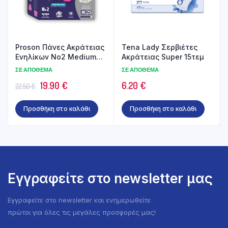
Proson Πάνες Ακράτειας
Tena Lady Σερβιέτες
Ενηλίκων No2 Μedium
Ακράτειας Super 15τεμ
25τεμ
ΣΕ ΑΠΌΘΕΜΑ
ΣΕ ΑΠΌΘΕΜΑ
Original
Η
19.90
€
6.20
€
22.50
€
price
τρέχουσα
Προσθήκη στο καλάθι
Προσθήκη στο καλάθι
was:
τιμή
22.50 €.
είναι:
19.90 €.
Εγγραφείτε στο newsletter μας
Εγγραφείτε στο newsletter και ενημερωθείτε
πρώτοι για όλες τις μεγάλες προσφορές μας!