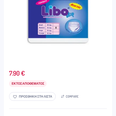
7.90
€
ΕΚΤΌΣ ΑΠΟΘΈΜΑΤΟΣ
ΠΡΟΣΘΉΚΗ ΣΤΗ ΛΊΣΤΑ
COMPARE