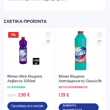
ΣΧΕΤΙΚΆ ΠΡΟΪΌΝΤΑ
3%
Klinex Ultra Χλωρίνη
Klinex Χλωρίνη
Λεβάντα 1250ml
Λεπτόρρευστη Classic1lt
ΣΕ ΑΠΌΘΕΜΑ
ΕΚΤΌΣ ΑΠΟΘΈΜΑΤΟΣ
Original
Η
2.90
€
1.29
€
2.98
€
price
τρέχουσα
Διαβάστε
Προσθήκη στο καλάθι
was:
τιμή
περισσότερα