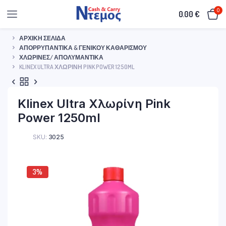
0
0.00
€
ΑΡΧΙΚΉ ΣΕΛΊΔΑ
ΑΠΟΡΡΥΠΑΝΤΙΚΆ & ΓΕΝΙΚΟΎ ΚΑΘΑΡΙΣΜΟΎ
ΧΛΩΡΊΝΕΣ/ ΑΠΟΛΥΜΑΝΤΙΚΆ
KLINEX ULTRA ΧΛΩΡΊΝΗ PINK POWER 1250ML
Klinex Ultra Χλωρίνη Pink
Power 1250ml
SKU:
3025
3%