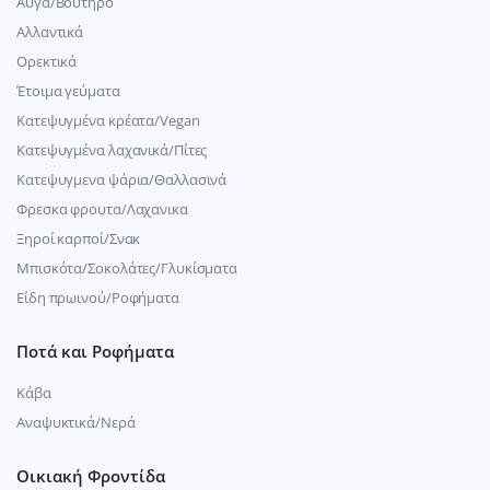
Αυγά/Βούτηρο
Αλλαντικά
Ορεκτικά
Έτοιμα γεύματα
Κατεψυγμένα κρέατα/Vegan
Kατεψυγμένα λαχανικά/Πίτες
Κατεψυγμενα ψάρια/Θαλλασινά
Φρεσκα φρουτα/Λαχανικα
Ξηροί καρποί/Σνακ
Μπισκότα/Σοκολάτες/Γλυκίσματα
Είδη πρωινού/Ροφήματα
Ποτά και Ροφήματα
Κάβα
Αναψυκτικά/Νερά
Οικιακή Φροντίδα