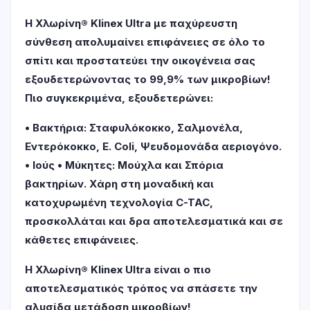
Η Χλωρίνη® Klinex Ultra με παχύρευστη
σύνθεση απολυμαίνει επιφάνειες σε όλο το
σπίτι και προστατεύει την οικογένεια σας
εξουδετερώνοντας το 99,9% των μικροβίων!
Πιο συγκεκριμένα, εξουδετερώνει:
• Βακτήρια: Σταφυλόκοκκο, Σαλμονέλα,
Εντερόκοκκο, E. Coli, Ψευδομονάδα αεριογόνο.
• Ιούς • Μύκητες: Μούχλα και Σπόρια
βακτηρίων. Χάρη στη μοναδική και
κατοχυρωμένη τεχνολογία C-TAC,
προσκολλάται και δρα αποτελεσματικά και σε
κάθετες επιφάνειες.
Η Χλωρίνη® Klinex Ultra είναι ο πιο
αποτελεσματικός τρόπος να σπάσετε την
αλυσίδα μετάδοση μικροβίων!