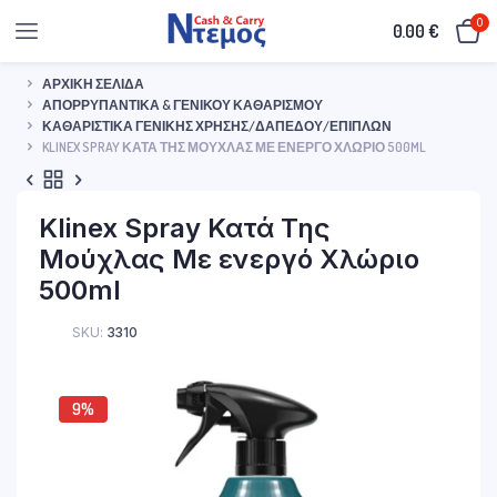
0
0.00
€
ΑΡΧΙΚΉ ΣΕΛΊΔΑ
ΑΠΟΡΡΥΠΑΝΤΙΚΆ & ΓΕΝΙΚΟΎ ΚΑΘΑΡΙΣΜΟΎ
ΚΑΘΑΡΙΣΤΙΚΆ ΓΕΝΙΚΉΣ ΧΡΉΣΗΣ/ΔΑΠΈΔΟΥ/ΕΠΊΠΛΩΝ
KLINEX SPRAY ΚΑΤΆ ΤΗΣ ΜΟΎΧΛΑΣ ΜΕ ΕΝΕΡΓΌ ΧΛΏΡΙΟ 500ML
Klinex Spray Κατά Της
Μούχλας Με ενεργό Χλώριο
500ml
SKU:
3310
9%