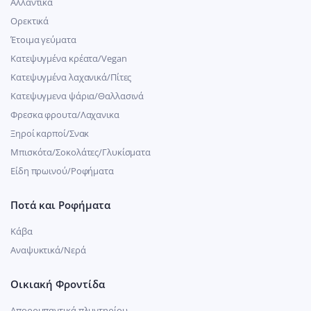
Αλλαντικά
Ορεκτικά
Έτοιμα γεύματα
Κατεψυγμένα κρέατα/Vegan
Kατεψυγμένα λαχανικά/Πίτες
Κατεψυγμενα ψάρια/Θαλλασινά
Φρεσκα φρουτα/Λαχανικα
Ξηροί καρποί/Σνακ
Μπισκότα/Σοκολάτες/Γλυκίσματα
Είδη πρωινού/Ροφήματα
Ποτά και Ροφήματα
Κάβα
Αναψυκτικά/Νερά
Οικιακή Φροντίδα
Απορρυπαντικά πλυντηρίου