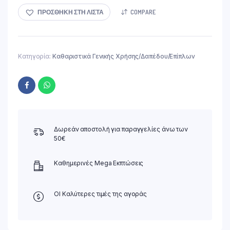
4.90 €.
είναι:
4.50 €.
ΠΡΟΣΘΉΚΗ ΣΤΗ ΛΊΣΤΑ
COMPARE
Κατηγορία:
Καθαριστικά Γενικής Χρήσης/Δαπέδου/Επίπλων
Δωρεάν αποστολή για παραγγελίες άνω των
50€
Καθημερινές Mega Εκπτώσεις
ΟΙ Καλύτερες τιμές της αγοράς