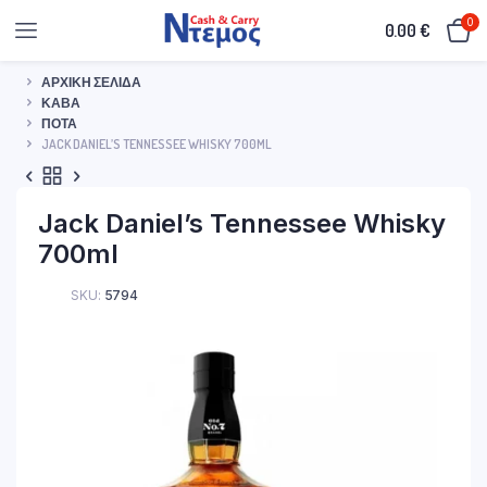
0
0.00
€
ΑΡΧΙΚΉ ΣΕΛΊΔΑ
ΚΆΒΑ
ΠΟΤΆ
JACK DANIEL’S TENNESSEE WHISKY 700ML
Jack Daniel’s Tennessee Whisky
700ml
SKU:
5794