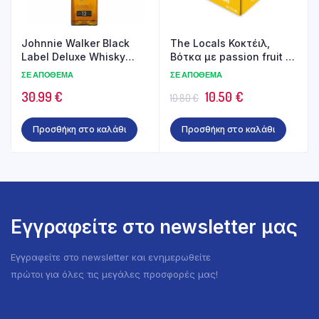
Johnnie Walker Black
The Locals Κοκτέιλ,
Label Deluxe Whisky
Βότκα με passion fruit &
700ml
lime 4x250ml
ΣΕ ΑΠΌΘΕΜΑ
ΣΕ ΑΠΌΘΕΜΑ
Original
Η
30.99
€
10.50
€
10.80
€
price
τρέχουσα
Προσθήκη στο καλάθι
Προσθήκη στο καλάθι
was:
τιμή
10.80 €.
είναι:
10.50 €.
Εγγραφείτε στο newsletter μας
Εγγραφείτε στο newsletter και ενημερωθείτε
πρώτοι για όλες τις μεγάλες προσφορές μας!