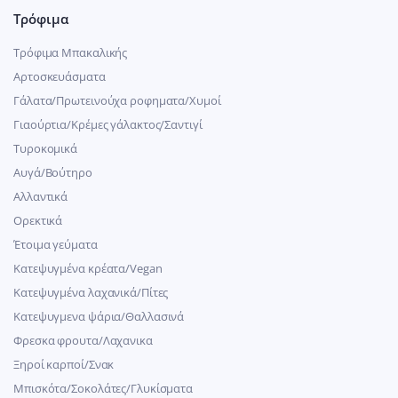
Τρόφιμα
Τρόφιμα Μπακαλικής
Αρτοσκευάσματα
Γάλατα/Πρωτεινούχα ροφηματα/Χυμοί
Γιαούρτια/Κρέμες γάλακτος/Σαντιγί
Τυροκομικά
Αυγά/Βούτηρο
Αλλαντικά
Ορεκτικά
Έτοιμα γεύματα
Κατεψυγμένα κρέατα/Vegan
Kατεψυγμένα λαχανικά/Πίτες
Κατεψυγμενα ψάρια/Θαλλασινά
Φρεσκα φρουτα/Λαχανικα
Ξηροί καρποί/Σνακ
Μπισκότα/Σοκολάτες/Γλυκίσματα