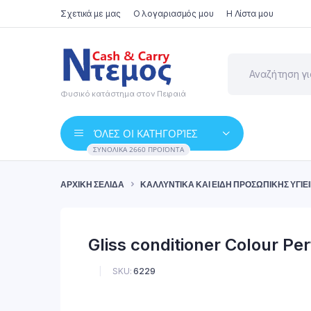
Σχετικά με μας
Ο λογαριασμός μου
Η Λίστα μου
Φυσικό κατάστημα στον Πειραιά
ΌΛΕΣ ΟΙ ΚΑΤΗΓΟΡΊΕΣ
ΣΥΝΟΛΙΚΆ 2660 ΠΡΟΪΌΝΤΑ
ΑΡΧΙΚΉ ΣΕΛΊΔΑ
ΚΑΛΛΥΝΤΙΚΆ ΚΑΙ ΕΊΔΗ ΠΡΟΣΩΠΙΚΉΣ ΥΓΙΕ
Gliss conditioner Colour Pe
SKU:
6229