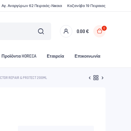
Αγ. Αναργύρων 62 Πειραιάς-Νικαια
Καζανόβα 19 Πειραιας
0
0.00
€
Προϊόντα HORECA
Εταιρεία
Επικοινωνία
ECTOR REPAIR & PROTECT 200ML