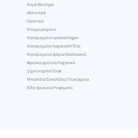
Αυγά/Βούτηρο
Αλλαντικά
Ορεκτικά
Έτοιμα γεύματα
Κατεψυγμένα κρέατα/Vegan
Kατεψυγμένα λαχανικά/Πίτες
Κατεψυγμενα ψάρια/Θαλλασινά
Φρεσκα φρουτα/Λαχανικα
Ξηροί καρποί/Σνακ
Μπισκότα/Σοκολάτες/Γλυκίσματα
Είδη πρωινού/Ροφήματα