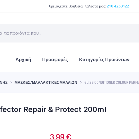
Χρειάζεστε βοήθεια; Καλέστε μας:
210 4253122
Αρχική
Προσφορές
Κατηγορίες Προϊόντων
ΙΝΉΣ
ΜΆΣΚΕΣ/ΜΑΛΛΑΚΤΙΚΈΣ ΜΑΛΛΙΏΝ
GLISS CONDITIONER COLOUR PERF
rfector Repair & Protect 200ml
3.99
€