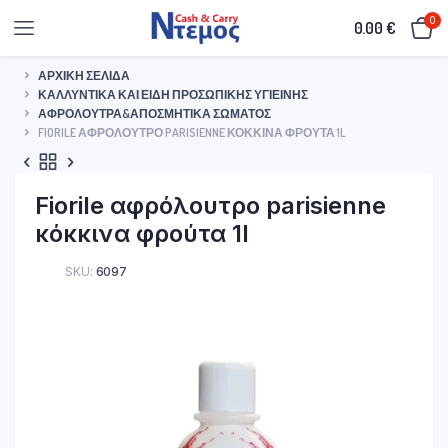
0
0.00
€
ΑΡΧΙΚΉ ΣΕΛΊΔΑ
ΚΑΛΛΥΝΤΙΚΆ ΚΑΙ ΕΊΔΗ ΠΡΟΣΩΠΙΚΉΣ ΥΓΙΕΙΝΉΣ
ΑΦΡΌΛΟΥΤΡΑ&ΑΠΟΣΜΗΤΙΚΆ ΣΏΜΑΤΟΣ
FIORILE ΑΦΡΌΛΟΥΤΡΟ PARISIENNE ΚΌΚΚΙΝΑ ΦΡΟΎΤΑ 1L
Fiorile αφρόλουτρο parisienne
κόκκινα φρούτα 1l
SKU:
6097