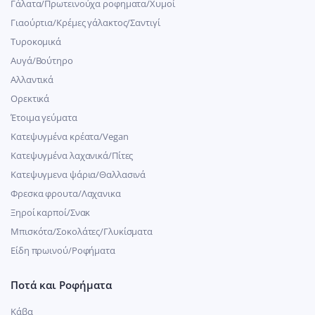
Γάλατα/Πρωτεινούχα ροφηματα/Χυμοί
Γιαούρτια/Κρέμες γάλακτος/Σαντιγί
Τυροκομικά
Αυγά/Βούτηρο
Αλλαντικά
Ορεκτικά
Έτοιμα γεύματα
Κατεψυγμένα κρέατα/Vegan
Kατεψυγμένα λαχανικά/Πίτες
Κατεψυγμενα ψάρια/Θαλλασινά
Φρεσκα φρουτα/Λαχανικα
Ξηροί καρποί/Σνακ
Μπισκότα/Σοκολάτες/Γλυκίσματα
Είδη πρωινού/Ροφήματα
Ποτά και Ροφήματα
Κάβα