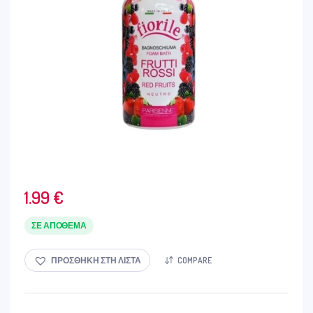
1.99
€
ΣΕ ΑΠΌΘΕΜΑ
ΠΡΟΣΘΉΚΗ ΣΤΗ ΛΊΣΤΑ
COMPARE