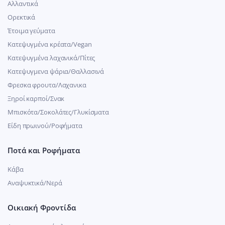
Αλλαντικά
Ορεκτικά
Έτοιμα γεύματα
Κατεψυγμένα κρέατα/Vegan
Kατεψυγμένα λαχανικά/Πίτες
Κατεψυγμενα ψάρια/Θαλλασινά
Φρεσκα φρουτα/Λαχανικα
Ξηροί καρποί/Σνακ
Μπισκότα/Σοκολάτες/Γλυκίσματα
Είδη πρωινού/Ροφήματα
Ποτά και Ροφήματα
Κάβα
Αναψυκτικά/Νερά
Οικιακή Φροντίδα