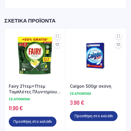
ΣΧΕΤΙΚΆ ΠΡΟΪΌΝΤΑ
Fairy 21τεμ+11τεμ
Calgon 500gr σκόνη
Ταμπλέτες Πλυντηρίου
ΣΕ ΑΠΌΘΕΜΑ
Πιάτων original
ΣΕ ΑΠΌΘΕΜΑ
3.90
€
11.90
€
Προσθήκη στο καλάθι
Προσθήκη στο καλάθι