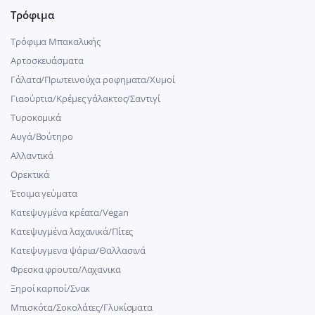
Τρόφιμα
Τρόφιμα Μπακαλικής
Αρτοσκευάσματα
Γάλατα/Πρωτεινούχα ροφηματα/Χυμοί
Γιαούρτια/Κρέμες γάλακτος/Σαντιγί
Τυροκομικά
Αυγά/Βούτηρο
Αλλαντικά
Ορεκτικά
Έτοιμα γεύματα
Κατεψυγμένα κρέατα/Vegan
Kατεψυγμένα λαχανικά/Πίτες
Κατεψυγμενα ψάρια/Θαλλασινά
Φρεσκα φρουτα/Λαχανικα
Ξηροί καρποί/Σνακ
Μπισκότα/Σοκολάτες/Γλυκίσματα