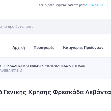
Χρειάζεστε βοήθεια; Καλέστε μας:
210 4253122
Αρχική
Προσφορές
Κατηγορίες Προϊόντων
Ύ
ΚΑΘΑΡΙΣΤΙΚΆ ΓΕΝΙΚΉΣ ΧΡΉΣΗΣ/ΔΑΠΈΔΟΥ/ΕΠΊΠΛΩΝ
Α ΛΕΒΆΝΤΑΣ 1LT
ό Γενικής Χρήσης Φρεσκάδα Λεβάντας