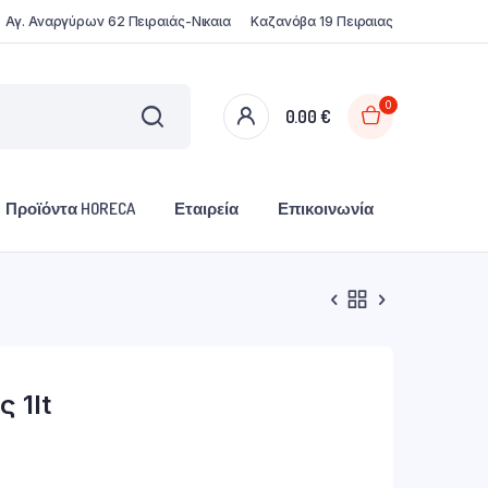
Αγ. Αναργύρων 62 Πειραιάς-Νικαια
Καζανόβα 19 Πειραιας
0
0.00
€
Προϊόντα HORECA
Εταιρεία
Επικοινωνία
 1lt