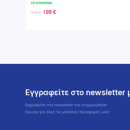
ΣΕ ΑΠΌΘΕΜΑ
Original
Η
1.99
€
3.02
€
price
τρέχουσα
was:
τιμή
3.02 €.
είναι:
1.99 €.
Εγγραφείτε στο newsletter
Εγγραφείτε στο newsletter και ενημερωθείτε
πρώτοι για όλες τις μεγάλες προσφορές μας!