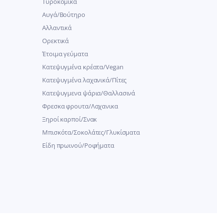
Τυροκομικά
Αυγά/Βούτηρο
Αλλαντικά
Ορεκτικά
Έτοιμα γεύματα
Κατεψυγμένα κρέατα/Vegan
Kατεψυγμένα λαχανικά/Πίτες
Κατεψυγμενα ψάρια/Θαλλασινά
Φρεσκα φρουτα/Λαχανικα
Ξηροί καρποί/Σνακ
Μπισκότα/Σοκολάτες/Γλυκίσματα
Είδη πρωινού/Ροφήματα