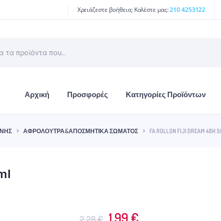
Χρειάζεστε βοήθεια; Καλέστε μας:
210 4253122
Αρχική
Προσφορές
Κατηγορίες Προϊόντων
ΙΝΉΣ
ΑΦΡΌΛΟΥΤΡΑ&ΑΠΟΣΜΗΤΙΚΆ ΣΏΜΑΤΟΣ
FA ROLLON FIJI DREAM 48H 
ml
Original
Η
1.99
€
2.28
€