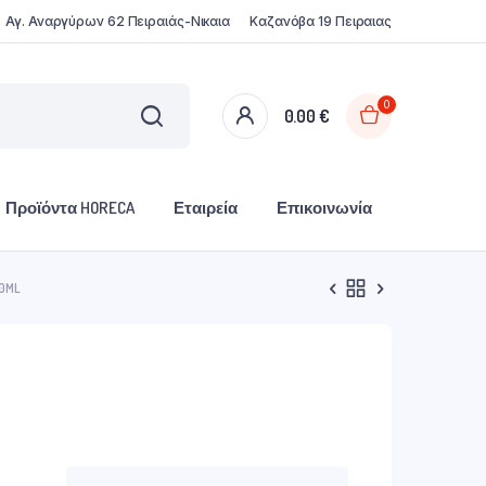
Αγ. Αναργύρων 62 Πειραιάς-Νικαια
Καζανόβα 19 Πειραιας
0
0.00
€
Προϊόντα HORECA
Εταιρεία
Επικοινωνία
50ML