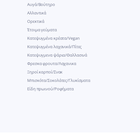
Αυγά/Βούτηρο
Αλλαντικά
Ορεκτικά
Έτοιμα γεύματα
Κατεψυγμένα κρέατα/Vegan
Kατεψυγμένα λαχανικά/Πίτες
Κατεψυγμενα ψάρια/Θαλλασινά
Φρεσκα φρουτα/Λαχανικα
Ξηροί καρποί/Σνακ
Μπισκότα/Σοκολάτες/Γλυκίσματα
Είδη πρωινού/Ροφήματα