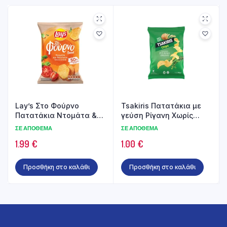
Lay’s Στο Φούρνο
Tsakiris Πατατάκια με
Πατατάκια Ντομάτα &
γεύση Ρίγανη Χωρίς
Βασιλικός 105gr
γλουτένη 80gr
ΣΕ ΑΠΌΘΕΜΑ
ΣΕ ΑΠΌΘΕΜΑ
1.99
€
1.00
€
Προσθήκη στο καλάθι
Προσθήκη στο καλάθι