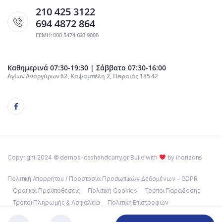
210 425 3122
694 4872 864
ΓΕΜΗ: 000 5474 660 9000
Καθημερινά 07:30-19:30 | Σάββατο 07:30-16:00
Αγίων Αναργύρων 62, Καψαμπέλη 2, Πειραιάς 185 42
Copyright 2024 © demos-cashandcarry.gr Build with
by ihorizons
Πολιτική Απορρήτου / Προστασία Προσωπικών Δεδομένων – GDPR
Όροι και Προϋποθέσεις
Πολιτική Cookies
Τρόποι Παράδοσης
Τρόποι Πληρωμής & Ασφάλεια
Πολιτική Επιστροφών