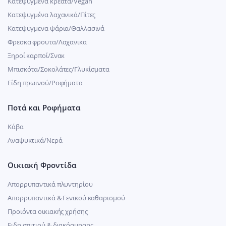
Κατεψυγμένα κρέατα/Vegan
Kατεψυγμένα λαχανικά/Πίτες
Κατεψυγμενα ψάρια/Θαλλασινά
Φρεσκα φρουτα/Λαχανικα
Ξηροί καρποί/Σνακ
Μπισκότα/Σοκολάτες/Γλυκίσματα
Είδη πρωινού/Ροφήματα
Ποτά και Ροφήματα
Κάβα
Αναψυκτικά/Νερά
Οικιακή Φροντίδα
Απορρυπαντικά πλυντηρίου
Απορρυπαντικά & Γενικού καθαρισμού
Προιόντα οικιακής χρήσης
Ειδη σπιτιού & διακόσμησης