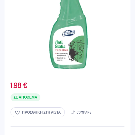
1.98
€
ΣΕ ΑΠΌΘΕΜΑ
ΠΡΟΣΘΉΚΗ ΣΤΗ ΛΊΣΤΑ
COMPARE