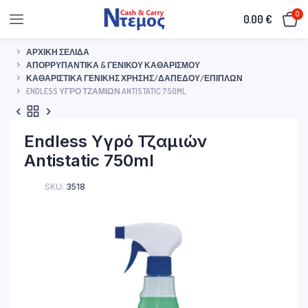
0
0.00
€
ΑΡΧΙΚΉ ΣΕΛΊΔΑ
ΑΠΟΡΡΥΠΑΝΤΙΚΆ & ΓΕΝΙΚΟΎ ΚΑΘΑΡΙΣΜΟΎ
ΚΑΘΑΡΙΣΤΙΚΆ ΓΕΝΙΚΉΣ ΧΡΉΣΗΣ/ΔΑΠΈΔΟΥ/ΕΠΊΠΛΩΝ
ENDLESS ΥΓΡΌ ΤΖΑΜΙΏΝ ANTISTATIC 750ML
Endless Υγρό Τζαμιών
Antistatic 750ml
SKU:
3518