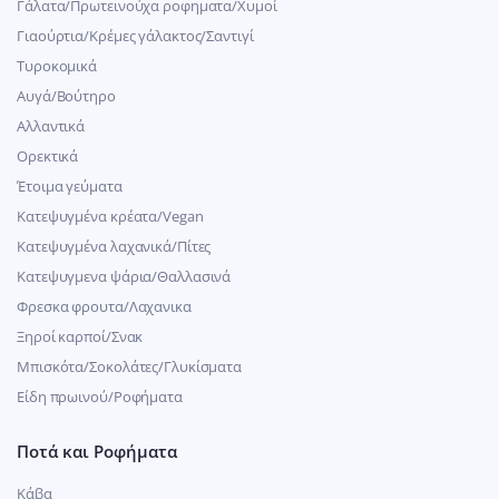
Γάλατα/Πρωτεινούχα ροφηματα/Χυμοί
Γιαούρτια/Κρέμες γάλακτος/Σαντιγί
Τυροκομικά
Αυγά/Βούτηρο
Αλλαντικά
Ορεκτικά
Έτοιμα γεύματα
Κατεψυγμένα κρέατα/Vegan
Kατεψυγμένα λαχανικά/Πίτες
Κατεψυγμενα ψάρια/Θαλλασινά
Φρεσκα φρουτα/Λαχανικα
Ξηροί καρποί/Σνακ
Μπισκότα/Σοκολάτες/Γλυκίσματα
Είδη πρωινού/Ροφήματα
Ποτά και Ροφήματα
Κάβα