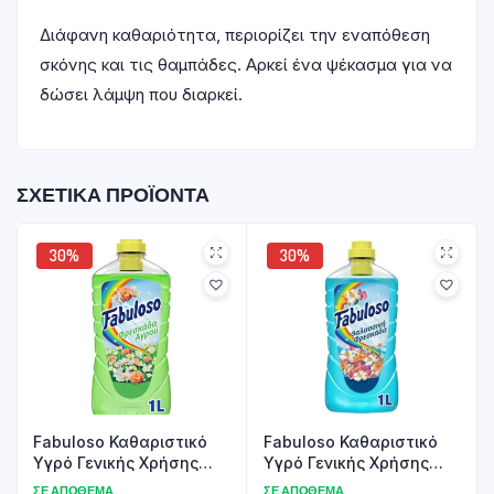
Διάφανη καθαριότητα, περιορίζει την εναπόθεση
σκόνης και τις θαμπάδες. Αρκεί ένα ψέκασμα για να
δώσει λάμψη που διαρκεί.
ΣΧΕΤΙΚΆ ΠΡΟΪΌΝΤΑ
30%
30%
Fabuloso Καθαριστικό
Fabuloso Καθαριστικό
Υγρό Γενικής Χρήσης
Υγρό Γενικής Χρήσης
Φρεσκάδα Αγρού 1lt
Θαλασσινή Φρεσκάδα
ΣΕ ΑΠΌΘΕΜΑ
ΣΕ ΑΠΌΘΕΜΑ