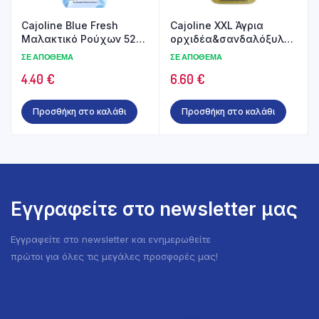
Cajoline Blue Fresh
Cajoline XXL Άγρια
Μαλακτικό Ρούχων 52Μ
ορχιδέα&σανδαλόξυλο
1196ml
80Μ Μαλακτικό Ρούχων
ΣΕ ΑΠΌΘΕΜΑ
ΣΕ ΑΠΌΘΕΜΑ
1840ml
4.40
€
6.60
€
Προσθήκη στο καλάθι
Προσθήκη στο καλάθι
Εγγραφείτε στο newsletter μας
Εγγραφείτε στο newsletter και ενημερωθείτε
πρώτοι για όλες τις μεγάλες προσφορές μας!