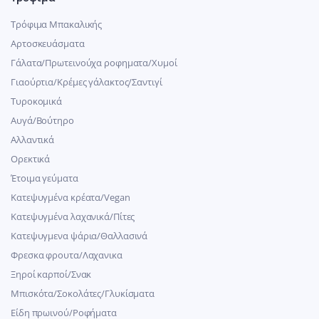
Τρόφιμα Μπακαλικής
Αρτοσκευάσματα
Γάλατα/Πρωτεινούχα ροφηματα/Χυμοί
Γιαούρτια/Κρέμες γάλακτος/Σαντιγί
Τυροκομικά
Αυγά/Βούτηρο
Αλλαντικά
Ορεκτικά
Έτοιμα γεύματα
Κατεψυγμένα κρέατα/Vegan
Kατεψυγμένα λαχανικά/Πίτες
Κατεψυγμενα ψάρια/Θαλλασινά
Φρεσκα φρουτα/Λαχανικα
Ξηροί καρποί/Σνακ
Μπισκότα/Σοκολάτες/Γλυκίσματα
Είδη πρωινού/Ροφήματα