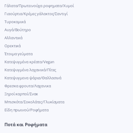
Γάλατα/Πρωτεινούχα ροφηματα/Χυμοί
Γιαούρτια/Κρέμες γάλακτος/Σαντιγί
Τυροκομικά
Αυγά/Βούτηρο
Αλλαντικά
Ορεκτικά
Έτοιμα γεύματα
Κατεψυγμένα κρέατα/Vegan
Kατεψυγμένα λαχανικά/Πίτες
Κατεψυγμενα ψάρια/Θαλλασινά
Φρεσκα φρουτα/Λαχανικα
Ξηροί καρποί/Σνακ
Μπισκότα/Σοκολάτες/Γλυκίσματα
Είδη πρωινού/Ροφήματα
Ποτά και Ροφήματα