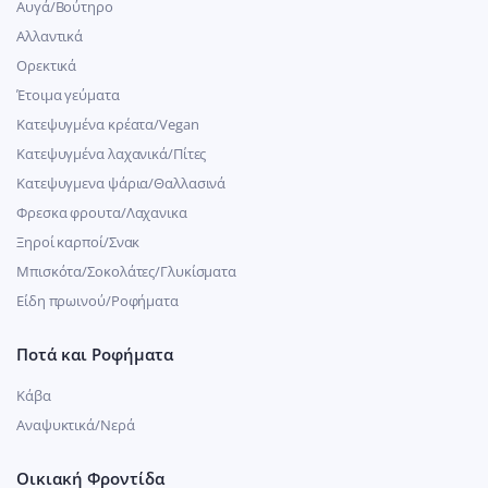
Αυγά/Βούτηρο
Αλλαντικά
Ορεκτικά
Έτοιμα γεύματα
Κατεψυγμένα κρέατα/Vegan
Kατεψυγμένα λαχανικά/Πίτες
Κατεψυγμενα ψάρια/Θαλλασινά
Φρεσκα φρουτα/Λαχανικα
Ξηροί καρποί/Σνακ
Μπισκότα/Σοκολάτες/Γλυκίσματα
Είδη πρωινού/Ροφήματα
Ποτά και Ροφήματα
Κάβα
Αναψυκτικά/Νερά
Οικιακή Φροντίδα