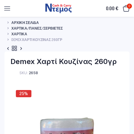
0
0.00
€
ΑΡΧΙΚΉ ΣΕΛΊΔΑ
ΧΑΡΤΙΚΆ/ΠΆΝΕΣ/ΣΕΡΒΙΈΤΕΣ
ΧΑΡΤΙΚΆ
DEMEX ΧΑΡΤΊ ΚΟΥΖΊΝΑΣ 260ΓΡ
Demex Χαρτί Κουζίνας 260γρ
SKU:
2658
25%