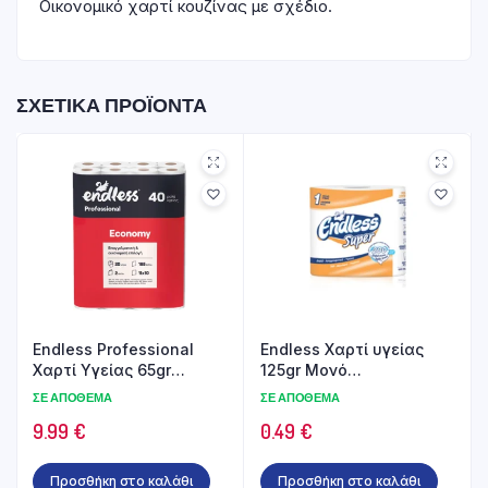
Οικονομικό χαρτί κουζίνας με σχέδιο.
ΣΧΕΤΙΚΆ ΠΡΟΪΌΝΤΑ
Endless Professional
Endless Χαρτί υγείας
Χαρτί Υγείας 65gr
125gr Mονό
2φυλλο 40 Ρολά
Συσκευασμένο
ΣΕ ΑΠΌΘΕΜΑ
ΣΕ ΑΠΌΘΕΜΑ
9.99
€
0.49
€
Προσθήκη στο καλάθι
Προσθήκη στο καλάθι